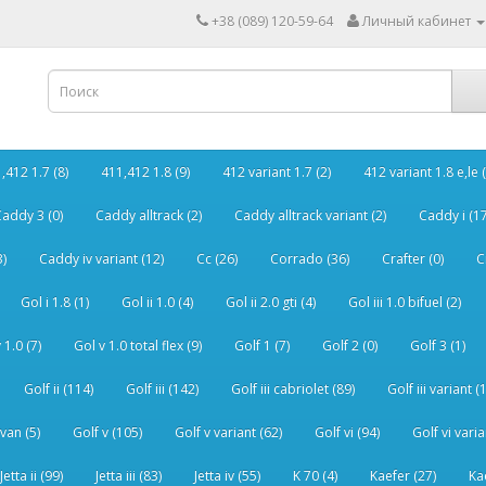
+38 (089) 120-59-64
Личный кабинет
,412 1.7 (8)
411,412 1.8 (9)
412 variant 1.7 (2)
412 variant 1.8 e,le (
addy 3 (0)
Caddy alltrack (2)
Caddy alltrack variant (2)
Caddy i (17
3)
Caddy iv variant (12)
Cc (26)
Corrado (36)
Crafter (0)
C
Gol i 1.8 (1)
Gol ii 1.0 (4)
Gol ii 2.0 gti (4)
Gol iii 1.0 bifuel (2)
 1.0 (7)
Gol v 1.0 total flex (9)
Golf 1 (7)
Golf 2 (0)
Golf 3 (1)
Golf ii (114)
Golf iii (142)
Golf iii cabriolet (89)
Golf iii variant (
van (5)
Golf v (105)
Golf v variant (62)
Golf vi (94)
Golf vi varia
Jetta ii (99)
Jetta iii (83)
Jetta iv (55)
K 70 (4)
Kaefer (27)
Ka