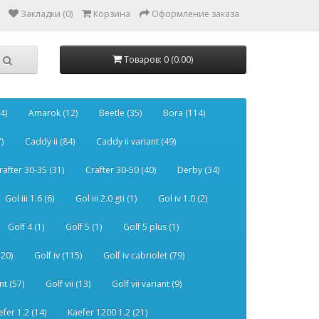
Закладки (0)
Корзина
Оформление заказа
Товаров: 0 (0.00)
4)
Amarok (12)
Beetle (35)
Bora (114)
)
Caddy ii (84)
Caddy ii variant (49)
rafter 30-35 (31)
Crafter 30-50 (40)
Derby (34)
Gol iii 1.6 (6)
Gol iii 2.0 gti (1)
Gol iv 1.0 (2)
Golf 4 (1)
Golf 5 (1)
Golf 5 plus (1)
120)
Golf iv (115)
Golf iv cabriolet (79)
nt (57)
Golf vii (13)
Golf vii variant (9)
efer 1.2 (14)
Kaefer 1200 1.2 (21)