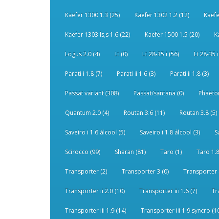
Kaefer 1300 1.3 (25)
Kaefer 1302 1.2 (12)
Kaefe
Kaefer 1303 ls,s 1.6 (22)
Kaefer 1500 1.5 (20)
K
Logus 2.0 (4)
Lt (0)
Lt 28-35 i (56)
Lt 28-35 i
Parati i 1.8 (7)
Parati ii 1.6 (3)
Parati ii 1.8 (3)
Passat variant (308)
Passat/santana (0)
Phaeton
Quantum 2.0 (4)
Routan 3.6 (11)
Routan 3.8 (5)
Saveiro i 1.6 álcool (5)
Saveiro i 1.8 álcool (3)
S
Scirocco (99)
Sharan (81)
Taro (1)
Taro 1.8
Transporter (2)
Transporter 3 (0)
Transporter 
Transporter ii 2.0 (10)
Transporter iii 1.6 (7)
Tr
Transporter iii 1.9 (14)
Transporter iii 1.9 syncro (1