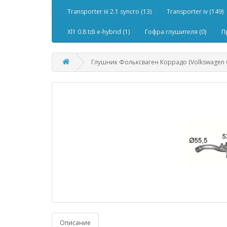
Transporter iii 2.1 syncro (13)
Transporter iv (149)
Xl1 0.8 tdi e-hybrid (1)
Гофра глушителя (0)
П
Глушник Фольксваген Коррадо (Volkswagen Co
Описание