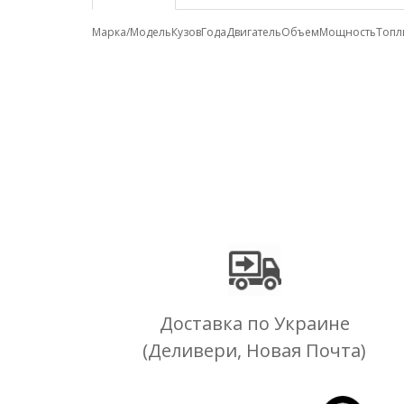
Марка/Модель
Кузов
Года
Двигатель
Объем
Мощность
Топл
Доставка по Украине
(Деливери, Новая Почта)