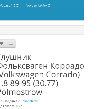
Voyage 1.6 (2)
Voyage 1.6 flex (7)
Глушник
Фольксваген Коррадо
(Volkswagen Corrado)
1.8 89-95 (30.77)
Polmostrow
роизводитель:
Polmostrow
д Товара: 30.77