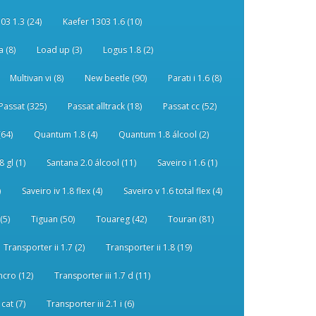
03 1.3 (24)
Kaefer 1303 1.6 (10)
 (8)
Load up (3)
Logus 1.8 (2)
Multivan vi (8)
New beetle (90)
Parati i 1.6 (8)
Passat (325)
Passat alltrack (18)
Passat cc (52)
(64)
Quantum 1.8 (4)
Quantum 1.8 álcool (2)
 gl (1)
Santana 2.0 álcool (11)
Saveiro i 1.6 (1)
)
Saveiro iv 1.8 flex (4)
Saveiro v 1.6 total flex (4)
(5)
Tiguan (50)
Touareg (42)
Touran (81)
Transporter ii 1.7 (2)
Transporter ii 1.8 (19)
ncro (12)
Transporter iii 1.7 d (11)
 cat (7)
Transporter iii 2.1 i (6)