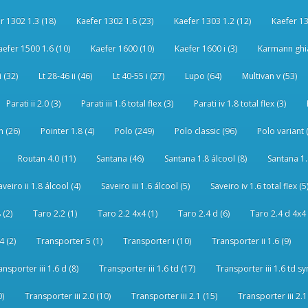
r 1302 1.3 (18)
Kaefer 1302 1.6 (23)
Kaefer 1303 1.2 (12)
Kaefer 13
aefer 1500 1.6 (10)
Kaefer 1600 (10)
Kaefer 1600 i (3)
Karmann ghia
i (32)
Lt 28-46 ii (46)
Lt 40-55 i (27)
Lupo (64)
Multivan v (53)
Parati ii 2.0 (3)
Parati iii 1.6 total flex (3)
Parati iv 1.8 total flex (3)
 (26)
Pointer 1.8 (4)
Polo (249)
Polo classic (96)
Polo variant 
Routan 4.0 (11)
Santana (46)
Santana 1.8 álcool (8)
Santana 1.8
aveiro ii 1.8 álcool (4)
Saveiro iii 1.6 álcool (5)
Saveiro iv 1.6 total flex (5
 (2)
Taro 2.2 (1)
Taro 2.2 4x4 (1)
Taro 2.4 d (6)
Taro 2.4 d 4x4 
4 (2)
Transporter 5 (1)
Transporter i (10)
Transporter ii 1.6 (9)
ansporter iii 1.6 d (8)
Transporter iii 1.6 td (17)
Transporter iii 1.6 td sy
0)
Transporter iii 2.0 (10)
Transporter iii 2.1 (15)
Transporter iii 2.1