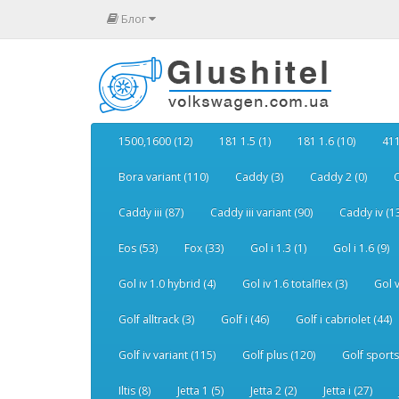
Блог
1500,1600 (12)
181 1.5 (1)
181 1.6 (10)
411
Bora variant (110)
Caddy (3)
Caddy 2 (0)
C
Caddy iii (87)
Caddy iii variant (90)
Caddy iv (1
Eos (53)
Fox (33)
Gol i 1.3 (1)
Gol i 1.6 (9)
Gol iv 1.0 hybrid (4)
Gol iv 1.6 totalflex (3)
Gol v
Golf alltrack (3)
Golf i (46)
Golf i cabriolet (44)
Golf iv variant (115)
Golf plus (120)
Golf sports
Iltis (8)
Jetta 1 (5)
Jetta 2 (2)
Jetta i (27)