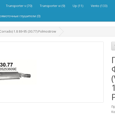
Transporter v (70)
Transporter vi (9)
Up (11)
Vento (133)
рямоточные глушители (0)
rrado) 1.8 89-95 (30.77) Polmostrow
П
Ко