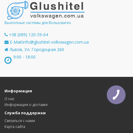
Выхлопные системы для Вольксваген
+38 (089) 120-59-64
E-Mail:
info@glushitel-volkswagen.com.ua
Львов, Ул. Городоцкая 260
9:00 - 18:00
Информация
КНОПКА
СВЯЗИ
О нас
Информация о доставке
Служба поддержки
Связаться с нами
Карта сайта