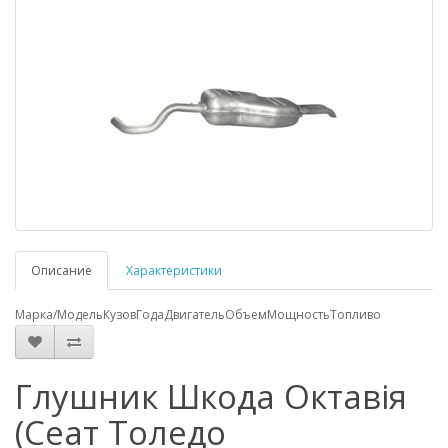
Описание
Характеристики
Марка/Модель
Кузов
Года
Двигатель
Объем
Мощность
Топливо
Глушник Шкода Октавія
(Сеат Толедо