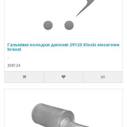
Гальмівні колодки дискові 29125 Klocki eiezarowe
brexel
..
3047.24