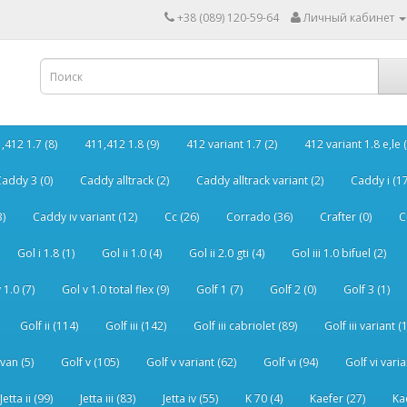
+38 (089) 120-59-64
Личный кабинет
,412 1.7 (8)
411,412 1.8 (9)
412 variant 1.7 (2)
412 variant 1.8 e,le (
addy 3 (0)
Caddy alltrack (2)
Caddy alltrack variant (2)
Caddy i (17
3)
Caddy iv variant (12)
Cc (26)
Corrado (36)
Crafter (0)
C
Gol i 1.8 (1)
Gol ii 1.0 (4)
Gol ii 2.0 gti (4)
Gol iii 1.0 bifuel (2)
 1.0 (7)
Gol v 1.0 total flex (9)
Golf 1 (7)
Golf 2 (0)
Golf 3 (1)
Golf ii (114)
Golf iii (142)
Golf iii cabriolet (89)
Golf iii variant (
van (5)
Golf v (105)
Golf v variant (62)
Golf vi (94)
Golf vi varia
Jetta ii (99)
Jetta iii (83)
Jetta iv (55)
K 70 (4)
Kaefer (27)
Ka