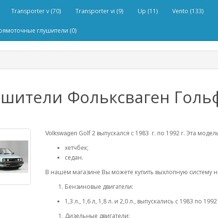
Transporter v (70)
Transporter vi (9)
Up (11)
Vento (133)
рямоточные глушители (0)
шители Фольксваген Гольф 
Golf 2 выпускался с 1983 г. по 1992 г. Эта модел
Volkswagen
хетчбек;
седан.
В нашем магазине Вы можете купить выхлопную систему н
Бензиновые двигатели:
1,3 л., 1,6 л, 1,8 л. и 2,0 л., выпускались с 1983 по 1992 
Дизельные двигатели: