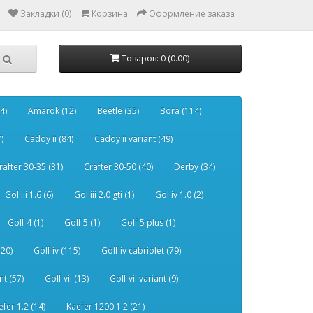
Закладки (0)
Корзина
Оформление заказа
Товаров: 0 (0.00)
4)
Amarok (12)
Beetle (35)
Bora (114)
)
Caddy ii (84)
Caddy ii variant (49)
rafter 30-35 (31)
Crafter 30-50 (40)
Derby (34)
Gol iii 1.6 (6)
Gol iii 2.0 gti (1)
Gol iv 1.0 (2)
Golf 4 (1)
Golf 5 (1)
Golf 5 plus (1)
120)
Golf iv (115)
Golf iv cabriolet (79)
nt (57)
Golf vii (13)
Golf vii variant (9)
efer 1.2 (14)
Kaefer 1200 1.2 (21)