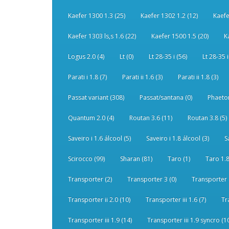
Kaefer 1300 1.3 (25)
Kaefer 1302 1.2 (12)
Kaefe
Kaefer 1303 ls,s 1.6 (22)
Kaefer 1500 1.5 (20)
K
Logus 2.0 (4)
Lt (0)
Lt 28-35 i (56)
Lt 28-35 i
Parati i 1.8 (7)
Parati ii 1.6 (3)
Parati ii 1.8 (3)
Passat variant (308)
Passat/santana (0)
Phaeton
Quantum 2.0 (4)
Routan 3.6 (11)
Routan 3.8 (5)
Saveiro i 1.6 álcool (5)
Saveiro i 1.8 álcool (3)
S
Scirocco (99)
Sharan (81)
Taro (1)
Taro 1.8
Transporter (2)
Transporter 3 (0)
Transporter 
Transporter ii 2.0 (10)
Transporter iii 1.6 (7)
Tr
Transporter iii 1.9 (14)
Transporter iii 1.9 syncro (1