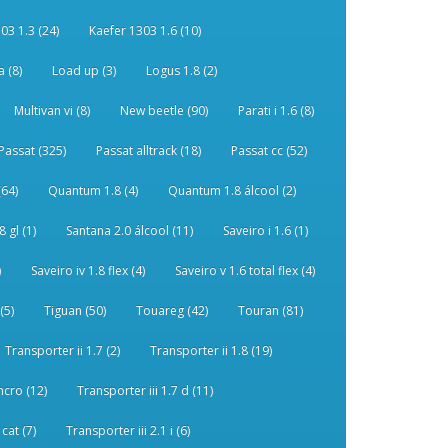
03 1.3 (24)
Kaefer 1303 1.6 (10)
 (8)
Load up (3)
Logus 1.8 (2)
Multivan vi (8)
New beetle (90)
Parati i 1.6 (8)
Passat (325)
Passat alltrack (18)
Passat cc (52)
(64)
Quantum 1.8 (4)
Quantum 1.8 álcool (2)
 gl (1)
Santana 2.0 álcool (11)
Saveiro i 1.6 (1)
)
Saveiro iv 1.8 flex (4)
Saveiro v 1.6 total flex (4)
(5)
Tiguan (50)
Touareg (42)
Touran (81)
Transporter ii 1.7 (2)
Transporter ii 1.8 (19)
ncro (12)
Transporter iii 1.7 d (11)
 cat (7)
Transporter iii 2.1 i (6)