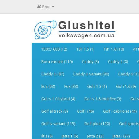
Блог
1500,1600 (12)
181 1.5 (1)
181 1.6 (10)
411
Bora variant (110)
Caddy (3)
Caddy 2 (0)
C
Caddy iii (87)
Caddy iii variant (90)
Caddy iv (1
Eos (53)
Fox (33)
Gol i 1.3 (1)
Gol i 1.6 (9)
Gol iv 1.0 hybrid (4)
Gol iv 1.6 totalflex (3)
Gol v
Golf alltrack (3)
Golf i (46)
Golf i cabriolet (44)
Golf iv variant (115)
Golf plus (120)
Golf sports
Iltis (8)
Jetta 1 (5)
Jetta 2 (2)
Jetta i (27)