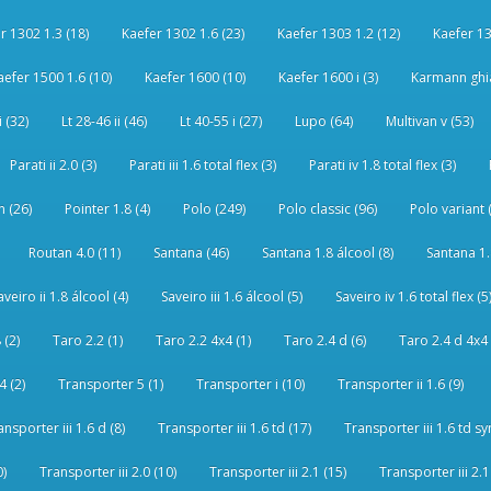
r 1302 1.3 (18)
Kaefer 1302 1.6 (23)
Kaefer 1303 1.2 (12)
Kaefer 13
aefer 1500 1.6 (10)
Kaefer 1600 (10)
Kaefer 1600 i (3)
Karmann ghia
i (32)
Lt 28-46 ii (46)
Lt 40-55 i (27)
Lupo (64)
Multivan v (53)
Parati ii 2.0 (3)
Parati iii 1.6 total flex (3)
Parati iv 1.8 total flex (3)
 (26)
Pointer 1.8 (4)
Polo (249)
Polo classic (96)
Polo variant 
Routan 4.0 (11)
Santana (46)
Santana 1.8 álcool (8)
Santana 1.8
aveiro ii 1.8 álcool (4)
Saveiro iii 1.6 álcool (5)
Saveiro iv 1.6 total flex (5
 (2)
Taro 2.2 (1)
Taro 2.2 4x4 (1)
Taro 2.4 d (6)
Taro 2.4 d 4x4 
4 (2)
Transporter 5 (1)
Transporter i (10)
Transporter ii 1.6 (9)
ansporter iii 1.6 d (8)
Transporter iii 1.6 td (17)
Transporter iii 1.6 td sy
0)
Transporter iii 2.0 (10)
Transporter iii 2.1 (15)
Transporter iii 2.1