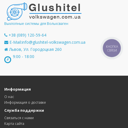
Выхлопные системы для Вольксваген
+38 (089) 120-59-64
E-Mail:
info@glushitel-volkswagen.com.ua
КНОПКА
Львов, Ул. Городоцкая 260
СВЯЗИ
9:00 - 18:00
Информация
О нас
Информация о доставке
Служба поддержки
Связаться с нами
Карта сайта