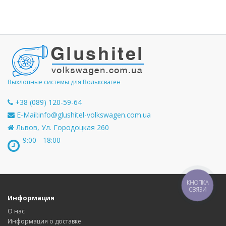
Выхлопные системы для Вольксваген
+38 (089) 120-59-64
E-Mail:
info@glushitel-volkswagen.com.ua
Львов, Ул. Городоцкая 260
9:00 - 18:00
КНОПКА
СВЯЗИ
Информация
О нас
Информация о доставке