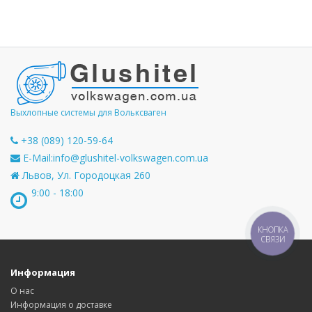
Выхлопные системы для Вольксваген
+38 (089) 120-59-64
E-Mail:
info@glushitel-volkswagen.com.ua
Львов, Ул. Городоцкая 260
9:00 - 18:00
КНОПКА
СВЯЗИ
Информация
О нас
Информация о доставке