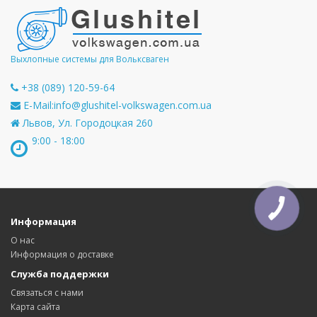
Выхлопные системы для Вольксваген
+38 (089) 120-59-64
E-Mail:
info@glushitel-volkswagen.com.ua
Львов, Ул. Городоцкая 260
9:00 - 18:00
Информация
О нас
Информация о доставке
Служба поддержки
Связаться с нами
Карта сайта