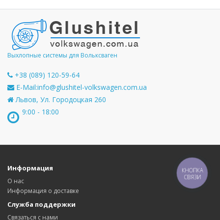
Выхлопные системы для Вольксваген
+38 (089) 120-59-64
E-Mail:
info@glushitel-volkswagen.com.ua
Львов, Ул. Городоцкая 260
9:00 - 18:00
Информация
КНОПКА
СВЯЗИ
О нас
Информация о доставке
Служба поддержки
Связаться с нами