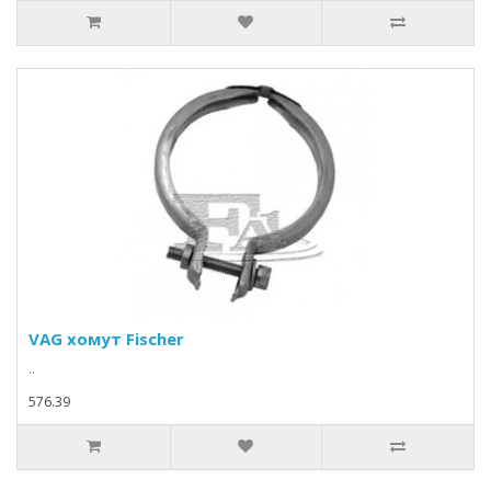
VAG хомут Fischer
..
576.39