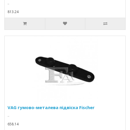
..
813.24
VAG гумово-металевa підвіска Fischer
..
658.14