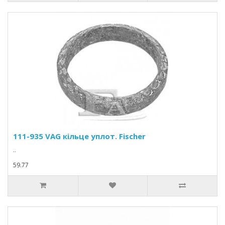
111-935 VAG кільце уплот. Fischer
..
59.77