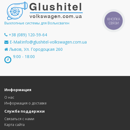
КНОПКА
Выхлопные системы для Вольксваген
СВЯЗИ
+38 (089) 120-59-64
E-Mail:
info@glushitel-volkswagen.com.ua
Львов, Ул. Городоцкая 260
9:00 - 18:00
Информация
О нас
Информация о доставке
Служба поддержки
Связаться с нами
Карта сайта