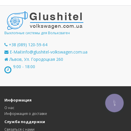
Выхлопные системы для Вольксваген
+38 (089) 120-59-64
E-Mail:
info@glushitel-volkswagen.com.ua
Львов, Ул. Городоцкая 260
9:00 - 18:00
Информация
КНОПКА
СВЯЗИ
О нас
Информация о доставке
Служба поддержки
Связаться с нами