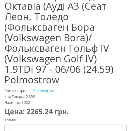
Октавіа (Ауді А3 (Сеат
Леон, Толедо
(Фольксваген Бора
(Volkswagen Bora)/
Фольксваген Гольф IV
(Volkswagen Golf IV)
1.9TDi 97 - 06/06 (24.59)
Polmostrow
Производитель:
Polmostrow
Код Товара: 24.59
Наличие: 1000
Цена:
2265.24
грн.
Кол-во