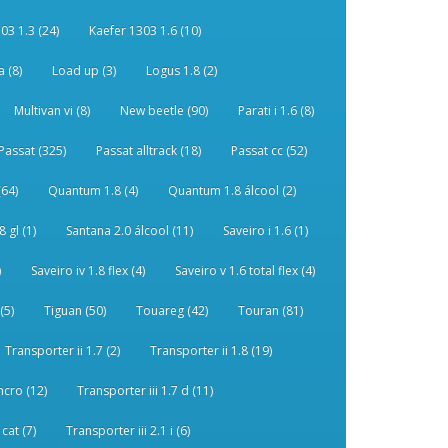
03 1.3 (24)
Kaefer 1303 1.6 (10)
 (8)
Load up (3)
Logus 1.8 (2)
Multivan vi (8)
New beetle (90)
Parati i 1.6 (8)
Passat (325)
Passat alltrack (18)
Passat cc (52)
(64)
Quantum 1.8 (4)
Quantum 1.8 álcool (2)
 gl (1)
Santana 2.0 álcool (11)
Saveiro i 1.6 (1)
)
Saveiro iv 1.8 flex (4)
Saveiro v 1.6 total flex (4)
(5)
Tiguan (50)
Touareg (42)
Touran (81)
Transporter ii 1.7 (2)
Transporter ii 1.8 (19)
ncro (12)
Transporter iii 1.7 d (11)
 cat (7)
Transporter iii 2.1 i (6)