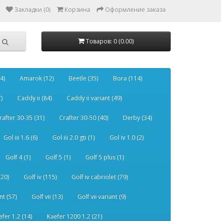
Закладки (0)
Корзина
Оформление заказа
Товаров: 0 (0.00)
4)
Amarok (12)
Beetle (35)
Bora (114)
)
Caddy ii (84)
Caddy ii variant (49)
rafter 30-35 (31)
Crafter 30-50 (40)
Derby (34)
Gol iii 1.6 (6)
Gol iii 2.0 gti (1)
Gol iv 1.0 (2)
Golf 4 (1)
Golf 5 (1)
Golf 5 plus (1)
120)
Golf iv (115)
Golf iv cabriolet (79)
nt (57)
Golf vii (13)
Golf vii variant (9)
efer 1.2 (14)
Kaefer 1200 1.2 (21)