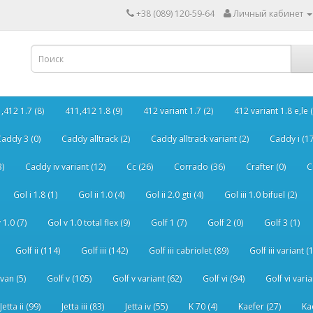
+38 (089) 120-59-64
Личный кабинет
,412 1.7 (8)
411,412 1.8 (9)
412 variant 1.7 (2)
412 variant 1.8 e,le (
addy 3 (0)
Caddy alltrack (2)
Caddy alltrack variant (2)
Caddy i (17
3)
Caddy iv variant (12)
Cc (26)
Corrado (36)
Crafter (0)
C
Gol i 1.8 (1)
Gol ii 1.0 (4)
Gol ii 2.0 gti (4)
Gol iii 1.0 bifuel (2)
 1.0 (7)
Gol v 1.0 total flex (9)
Golf 1 (7)
Golf 2 (0)
Golf 3 (1)
Golf ii (114)
Golf iii (142)
Golf iii cabriolet (89)
Golf iii variant (
van (5)
Golf v (105)
Golf v variant (62)
Golf vi (94)
Golf vi varia
Jetta ii (99)
Jetta iii (83)
Jetta iv (55)
K 70 (4)
Kaefer (27)
Ka