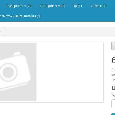
Transporter v (70)
Transporter vi (9)
Up (11)
Vento (133)
рямоточные глушители (0)
w
П
Ко
На
Ко