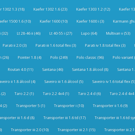
r 1302 1.3 (18)
Kaefer 1302 1.6 (23)
Kaefer 1303 1.2 (12)
Kaefer 13
aefer 1500 1.6 (10)
Kaefer 1600 (10)
Kaefer 1600 i (3)
Karmann ghia
i (32)
Lt 28-46 ii (46)
Lt 40-55 i (27)
Lupo (64)
Multivan v (53)
Parati ii 2.0 (3)
Parati iii 1.6 total flex (3)
Parati iv 1.8 total flex (3)
 (26)
Pointer 1.8 (4)
Polo (249)
Polo classic (96)
Polo variant 
Routan 4.0 (11)
Santana (46)
Santana 1.8 álcool (8)
Santana 1.8
aveiro ii 1.8 álcool (4)
Saveiro iii 1.6 álcool (5)
Saveiro iv 1.6 total flex (5
 (2)
Taro 2.2 (1)
Taro 2.2 4x4 (1)
Taro 2.4 d (6)
Taro 2.4 d 4x4 
4 (2)
Transporter 5 (1)
Transporter i (10)
Transporter ii 1.6 (9)
ansporter iii 1.6 d (8)
Transporter iii 1.6 td (17)
Transporter iii 1.6 td sy
0)
Transporter iii 2.0 (10)
Transporter iii 2.1 (15)
Transporter iii 2.1