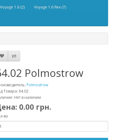
Voyage 1.6 (2)
Voyage 1.6 flex (7)
64.02 Polmostrow
роизводитель:
Polmostrow
д Товара: 64.02
личие: Нет в наличии
Цена:
0.00
грн.
л-во