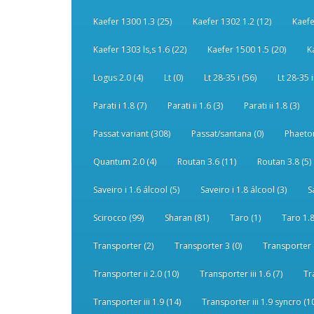
Kaefer 1300 1.3 (25)
Kaefer 1302 1.2 (12)
Kaefe
Kaefer 1303 ls,s 1.6 (22)
Kaefer 1500 1.5 (20)
K
Logus 2.0 (4)
Lt (0)
Lt 28-35 i (56)
Lt 28-35 i
Parati i 1.8 (7)
Parati ii 1.6 (3)
Parati ii 1.8 (3)
Passat variant (308)
Passat/santana (0)
Phaeton
Quantum 2.0 (4)
Routan 3.6 (11)
Routan 3.8 (5)
Saveiro i 1.6 álcool (5)
Saveiro i 1.8 álcool (3)
S
Scirocco (99)
Sharan (81)
Taro (1)
Taro 1.8
Transporter (2)
Transporter 3 (0)
Transporter 
Transporter ii 2.0 (10)
Transporter iii 1.6 (7)
Tr
Transporter iii 1.9 (14)
Transporter iii 1.9 syncro (1