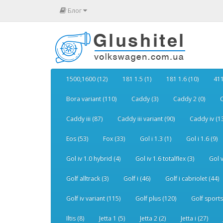
Блог
1500,1600 (12)
181 1.5 (1)
181 1.6 (10)
411
Bora variant (110)
Caddy (3)
Caddy 2 (0)
C
Caddy iii (87)
Caddy iii variant (90)
Caddy iv (1
Eos (53)
Fox (33)
Gol i 1.3 (1)
Gol i 1.6 (9)
Gol iv 1.0 hybrid (4)
Gol iv 1.6 totalflex (3)
Gol v
Golf alltrack (3)
Golf i (46)
Golf i cabriolet (44)
Golf iv variant (115)
Golf plus (120)
Golf sports
Iltis (8)
Jetta 1 (5)
Jetta 2 (2)
Jetta i (27)