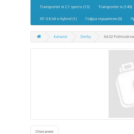
Transporter iii 2.1 syncro (13)
Transporter iv (149)
Xl1 0.8 tdi e-hybrid (1)
Гофра глушителя (0)
П
Каталог
Derby
64.02 Polmostro
Описание