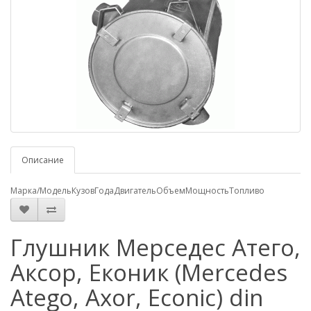
Описание
Марка/Модель
Кузов
Года
Двигатель
Объем
Мощность
Топливо
Глушник Мерседес Атего,
Аксор, Еконик (Mercedes
Atego, Axor, Econic) din