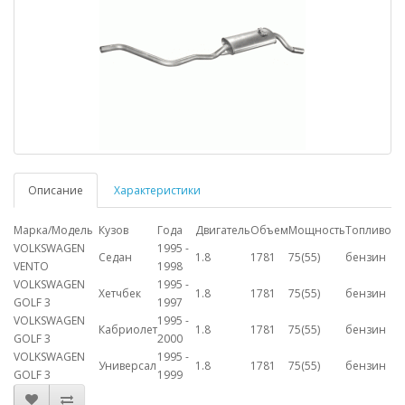
Описание
Характеристики
Марка/Модель
Кузов
Года
Двигатель
Объем
Мощность
Топливо
VOLKSWAGEN
1995 -
Седан
1.8
1781
75(55)
бензин
VENTO
1998
VOLKSWAGEN
1995 -
Хетчбек
1.8
1781
75(55)
бензин
GOLF 3
1997
VOLKSWAGEN
1995 -
Кабриолет
1.8
1781
75(55)
бензин
GOLF 3
2000
VOLKSWAGEN
1995 -
Универсал
1.8
1781
75(55)
бензин
GOLF 3
1999