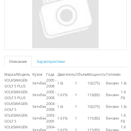
Описание
Характеристики
Марка/Модель
Кузов
Года
Двигатель
Объем
Мощность
Топливо
VOLKSWAGEN
2005 -
Хетчбек
1.6i
1
102(75)
бензин
1.6i
GOLF 5 PLUS
2008
VOLKSWAGEN
2005 -
1.6
Хетчбек
1.6 FSi
1
116(85)
бензин
GOLF 5 PLUS
2008
FSi
VOLKSWAGEN
2004 -
Хетчбек
1.6i
1
102(75)
бензин
1.6i
GOLF 5
2008
VOLKSWAGEN
2003 -
1.6
Хетчбек
1.6 FSi
1
115(85)
бензин
GOLF 5
2005
FSi
VOLKSWAGEN
2004 -
1.6
Хетчбек
1.6 FSi
1
115(85)
бензин