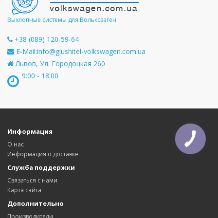
Выхлопные системы для Вольксваген
+38 (089) 120-59-64
E-Mail:
info@glushitel-volkswagen.com.ua
Львов, Ул. Городоцкая 260
9:00 - 18:00
Информация
О нас
Информация о доставке
Служба поддержки
Связаться с нами
Карта сайта
Дополнительно
Производители