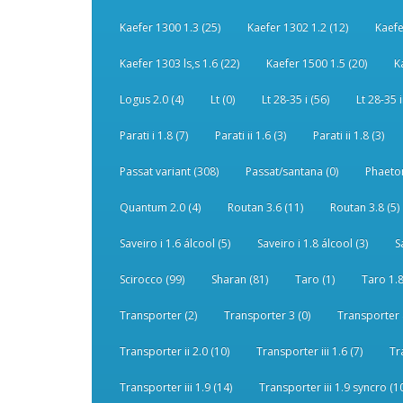
Kaefer 1300 1.3 (25)
Kaefer 1302 1.2 (12)
Kaefe
Kaefer 1303 ls,s 1.6 (22)
Kaefer 1500 1.5 (20)
K
Logus 2.0 (4)
Lt (0)
Lt 28-35 i (56)
Lt 28-35 i
Parati i 1.8 (7)
Parati ii 1.6 (3)
Parati ii 1.8 (3)
Passat variant (308)
Passat/santana (0)
Phaeton
Quantum 2.0 (4)
Routan 3.6 (11)
Routan 3.8 (5)
Saveiro i 1.6 álcool (5)
Saveiro i 1.8 álcool (3)
S
Scirocco (99)
Sharan (81)
Taro (1)
Taro 1.8
Transporter (2)
Transporter 3 (0)
Transporter 
Transporter ii 2.0 (10)
Transporter iii 1.6 (7)
Tr
Transporter iii 1.9 (14)
Transporter iii 1.9 syncro (1