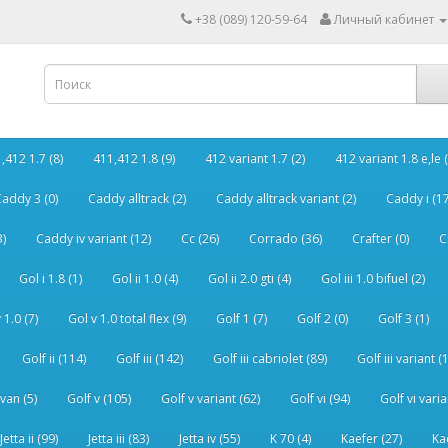
+38 (089) 120-59-64
Личный кабинет
,412 1.7 (8)
411,412 1.8 (9)
412 variant 1.7 (2)
412 variant 1.8 e,le (
addy 3 (0)
Caddy alltrack (2)
Caddy alltrack variant (2)
Caddy i (17
3)
Caddy iv variant (12)
Cc (26)
Corrado (36)
Crafter (0)
C
Gol i 1.8 (1)
Gol ii 1.0 (4)
Gol ii 2.0 gti (4)
Gol iii 1.0 bifuel (2)
 1.0 (7)
Gol v 1.0 total flex (9)
Golf 1 (7)
Golf 2 (0)
Golf 3 (1)
Golf ii (114)
Golf iii (142)
Golf iii cabriolet (89)
Golf iii variant (
van (5)
Golf v (105)
Golf v variant (62)
Golf vi (94)
Golf vi varia
Jetta ii (99)
Jetta iii (83)
Jetta iv (55)
K 70 (4)
Kaefer (27)
Ka