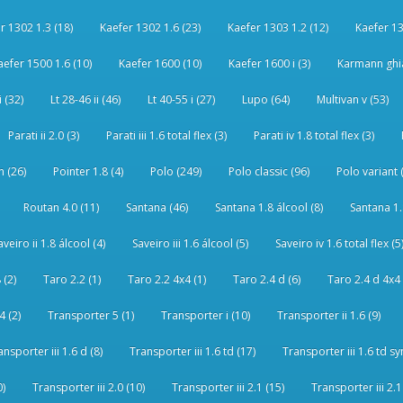
r 1302 1.3 (18)
Kaefer 1302 1.6 (23)
Kaefer 1303 1.2 (12)
Kaefer 13
aefer 1500 1.6 (10)
Kaefer 1600 (10)
Kaefer 1600 i (3)
Karmann ghia
i (32)
Lt 28-46 ii (46)
Lt 40-55 i (27)
Lupo (64)
Multivan v (53)
Parati ii 2.0 (3)
Parati iii 1.6 total flex (3)
Parati iv 1.8 total flex (3)
 (26)
Pointer 1.8 (4)
Polo (249)
Polo classic (96)
Polo variant 
Routan 4.0 (11)
Santana (46)
Santana 1.8 álcool (8)
Santana 1.8
aveiro ii 1.8 álcool (4)
Saveiro iii 1.6 álcool (5)
Saveiro iv 1.6 total flex (5
 (2)
Taro 2.2 (1)
Taro 2.2 4x4 (1)
Taro 2.4 d (6)
Taro 2.4 d 4x4 
4 (2)
Transporter 5 (1)
Transporter i (10)
Transporter ii 1.6 (9)
ansporter iii 1.6 d (8)
Transporter iii 1.6 td (17)
Transporter iii 1.6 td sy
0)
Transporter iii 2.0 (10)
Transporter iii 2.1 (15)
Transporter iii 2.1