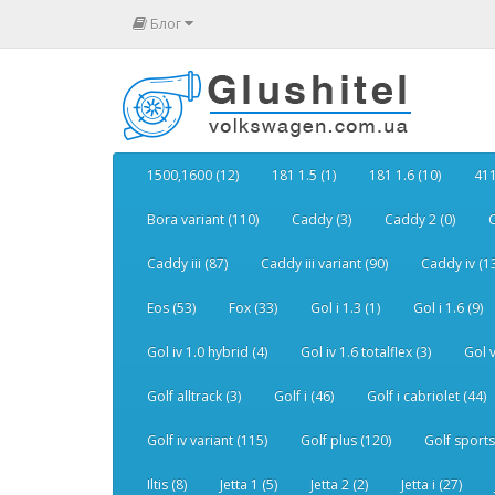
Блог
1500,1600 (12)
181 1.5 (1)
181 1.6 (10)
411
Bora variant (110)
Caddy (3)
Caddy 2 (0)
C
Caddy iii (87)
Caddy iii variant (90)
Caddy iv (1
Eos (53)
Fox (33)
Gol i 1.3 (1)
Gol i 1.6 (9)
Gol iv 1.0 hybrid (4)
Gol iv 1.6 totalflex (3)
Gol v
Golf alltrack (3)
Golf i (46)
Golf i cabriolet (44)
Golf iv variant (115)
Golf plus (120)
Golf sports
Iltis (8)
Jetta 1 (5)
Jetta 2 (2)
Jetta i (27)