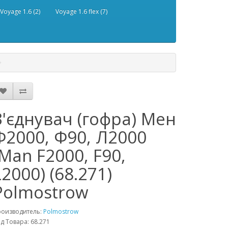
Voyage 1.6 (2)
Voyage 1.6 flex (7)
З'єднувач (гофра) Мен
Ф2000, Ф90, Л2000
(Man F2000, F90,
L2000) (68.271)
Polmostrow
роизводитель:
Polmostrow
д Товара: 68.271