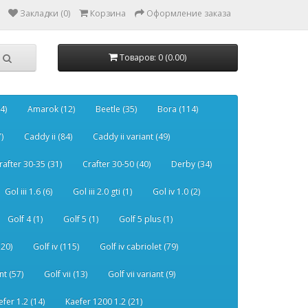
Закладки (0)
Корзина
Оформление заказа
Товаров: 0 (0.00)
4)
Amarok (12)
Beetle (35)
Bora (114)
)
Caddy ii (84)
Caddy ii variant (49)
rafter 30-35 (31)
Crafter 30-50 (40)
Derby (34)
Gol iii 1.6 (6)
Gol iii 2.0 gti (1)
Gol iv 1.0 (2)
Golf 4 (1)
Golf 5 (1)
Golf 5 plus (1)
120)
Golf iv (115)
Golf iv cabriolet (79)
nt (57)
Golf vii (13)
Golf vii variant (9)
efer 1.2 (14)
Kaefer 1200 1.2 (21)