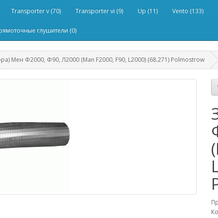
Transporter v (70)
Transporter vi (9)
Up (11)
Vento (133)
рямоточные глушители (0)
фра) Мен Ф2000, Ф90, Л2000 (Man F2000, F90, L2000) (68.271) Polmostrow
П
Ко