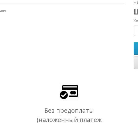
На
иво
Ко
Без предоплаты
(наложенный платеж