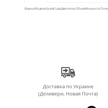
Марка/Модель
Кузов
Года
Двигатель
Объем
Мощность
Топл
Доставка по Украине
(Деливери, Новая Почта)