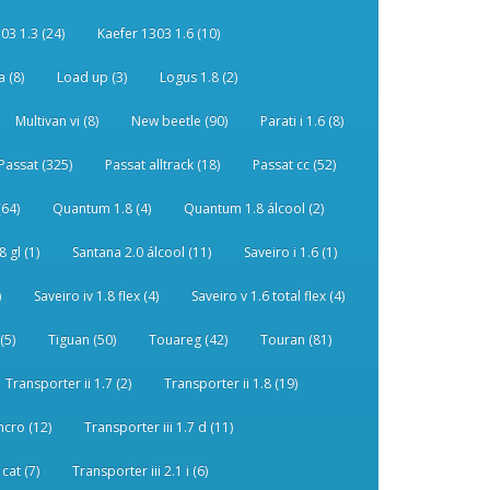
03 1.3 (24)
Kaefer 1303 1.6 (10)
 (8)
Load up (3)
Logus 1.8 (2)
Multivan vi (8)
New beetle (90)
Parati i 1.6 (8)
Passat (325)
Passat alltrack (18)
Passat cc (52)
(64)
Quantum 1.8 (4)
Quantum 1.8 álcool (2)
 gl (1)
Santana 2.0 álcool (11)
Saveiro i 1.6 (1)
)
Saveiro iv 1.8 flex (4)
Saveiro v 1.6 total flex (4)
(5)
Tiguan (50)
Touareg (42)
Touran (81)
Transporter ii 1.7 (2)
Transporter ii 1.8 (19)
ncro (12)
Transporter iii 1.7 d (11)
 cat (7)
Transporter iii 2.1 i (6)