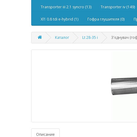
Transporter iii 2.1 syncro (13)
Transporter iv (149)
Xl1 0.8 tdi e-hybrid (1)
Гофра глушителя (0)
П
Каталог
Lt 28-35 i
З'єднувач (го
Описание