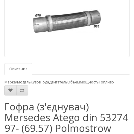
Описание
Марка/Модель
Кузов
Года
Двигатель
Объем
Мощность
Топливо
Гофра (з'єднувач)
Mersedes Atego din 53274
97- (69.57) Polmostrow