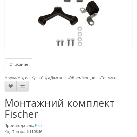
Описание
Марка/Модель
Кузов
Года
Двигатель
Объем
Мощность
Топливо
Монтажний комплект
Fischer
Производитель:
Fischer
Код Товара: K110846