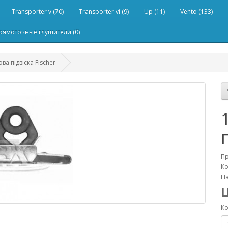
Transporter v (70)
Transporter vi (9)
Up (11)
Vento (133)
рямоточные глушители (0)
ва підвіска Fischer
П
Ко
На
Ко