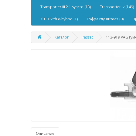
Transporter iii 2.1 syncro (13)
Transporter iv (149)
Xl1 0.8 tdi e-hybrid (1)
Гофра глушителя (0)
П
Каталог
Passat
113-919 VAG гумо
Описание