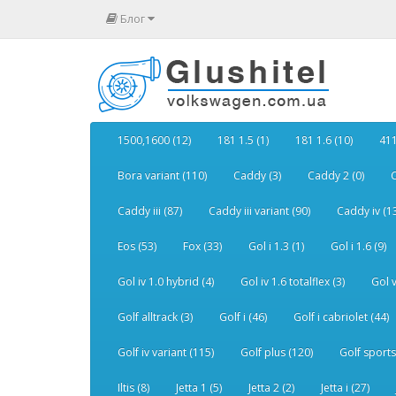
Блог
1500,1600 (12)
181 1.5 (1)
181 1.6 (10)
411
Bora variant (110)
Caddy (3)
Caddy 2 (0)
C
Caddy iii (87)
Caddy iii variant (90)
Caddy iv (1
Eos (53)
Fox (33)
Gol i 1.3 (1)
Gol i 1.6 (9)
Gol iv 1.0 hybrid (4)
Gol iv 1.6 totalflex (3)
Gol v
Golf alltrack (3)
Golf i (46)
Golf i cabriolet (44)
Golf iv variant (115)
Golf plus (120)
Golf sports
Iltis (8)
Jetta 1 (5)
Jetta 2 (2)
Jetta i (27)