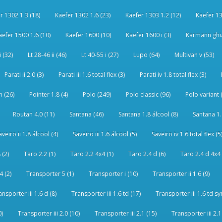
r 1302 1.3 (18)
Kaefer 1302 1.6 (23)
Kaefer 1303 1.2 (12)
Kaefer 13
aefer 1500 1.6 (10)
Kaefer 1600 (10)
Kaefer 1600 i (3)
Karmann ghia
i (32)
Lt 28-46 ii (46)
Lt 40-55 i (27)
Lupo (64)
Multivan v (53)
Parati ii 2.0 (3)
Parati iii 1.6 total flex (3)
Parati iv 1.8 total flex (3)
 (26)
Pointer 1.8 (4)
Polo (249)
Polo classic (96)
Polo variant 
Routan 4.0 (11)
Santana (46)
Santana 1.8 álcool (8)
Santana 1.8
aveiro ii 1.8 álcool (4)
Saveiro iii 1.6 álcool (5)
Saveiro iv 1.6 total flex (5
 (2)
Taro 2.2 (1)
Taro 2.2 4x4 (1)
Taro 2.4 d (6)
Taro 2.4 d 4x4 
4 (2)
Transporter 5 (1)
Transporter i (10)
Transporter ii 1.6 (9)
ansporter iii 1.6 d (8)
Transporter iii 1.6 td (17)
Transporter iii 1.6 td sy
0)
Transporter iii 2.0 (10)
Transporter iii 2.1 (15)
Transporter iii 2.1