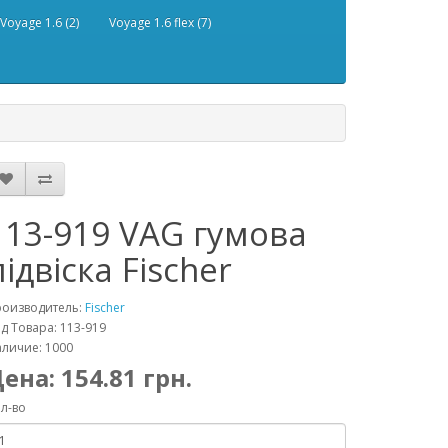
Voyage 1.6 (2)
Voyage 1.6 flex (7)
113-919 VAG гумова
підвіска Fischer
роизводитель:
Fischer
д Товара: 113-919
личие: 1000
Цена:
154.81
грн.
л-во