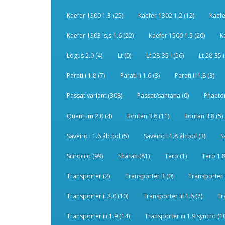
Kaefer 1300 1.3 (25)
Kaefer 1302 1.2 (12)
Kaefe
Kaefer 1303 ls,s 1.6 (22)
Kaefer 1500 1.5 (20)
K
Logus 2.0 (4)
Lt (0)
Lt 28-35 i (56)
Lt 28-35 i
Parati i 1.8 (7)
Parati ii 1.6 (3)
Parati ii 1.8 (3)
Passat variant (308)
Passat/santana (0)
Phaeton
Quantum 2.0 (4)
Routan 3.6 (11)
Routan 3.8 (5)
Saveiro i 1.6 álcool (5)
Saveiro i 1.8 álcool (3)
S
Scirocco (99)
Sharan (81)
Taro (1)
Taro 1.8
Transporter (2)
Transporter 3 (0)
Transporter 
Transporter ii 2.0 (10)
Transporter iii 1.6 (7)
Tr
Transporter iii 1.9 (14)
Transporter iii 1.9 syncro (1