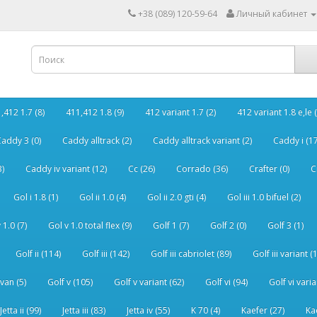
+38 (089) 120-59-64
Личный кабинет
,412 1.7 (8)
411,412 1.8 (9)
412 variant 1.7 (2)
412 variant 1.8 e,le (
addy 3 (0)
Caddy alltrack (2)
Caddy alltrack variant (2)
Caddy i (17
3)
Caddy iv variant (12)
Cc (26)
Corrado (36)
Crafter (0)
C
Gol i 1.8 (1)
Gol ii 1.0 (4)
Gol ii 2.0 gti (4)
Gol iii 1.0 bifuel (2)
 1.0 (7)
Gol v 1.0 total flex (9)
Golf 1 (7)
Golf 2 (0)
Golf 3 (1)
Golf ii (114)
Golf iii (142)
Golf iii cabriolet (89)
Golf iii variant (
van (5)
Golf v (105)
Golf v variant (62)
Golf vi (94)
Golf vi varia
Jetta ii (99)
Jetta iii (83)
Jetta iv (55)
K 70 (4)
Kaefer (27)
Ka