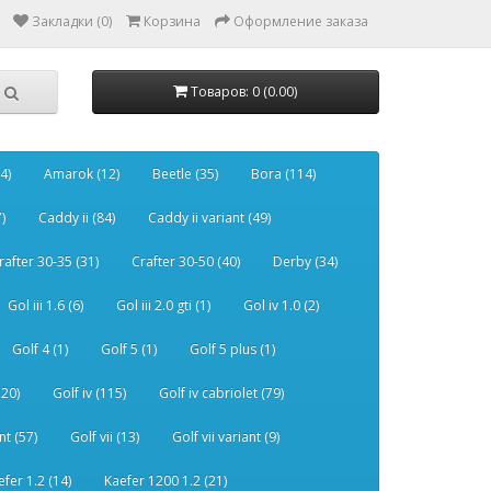
Закладки (0)
Корзина
Оформление заказа
Товаров: 0 (0.00)
4)
Amarok (12)
Beetle (35)
Bora (114)
)
Caddy ii (84)
Caddy ii variant (49)
rafter 30-35 (31)
Crafter 30-50 (40)
Derby (34)
Gol iii 1.6 (6)
Gol iii 2.0 gti (1)
Gol iv 1.0 (2)
Golf 4 (1)
Golf 5 (1)
Golf 5 plus (1)
120)
Golf iv (115)
Golf iv cabriolet (79)
nt (57)
Golf vii (13)
Golf vii variant (9)
efer 1.2 (14)
Kaefer 1200 1.2 (21)