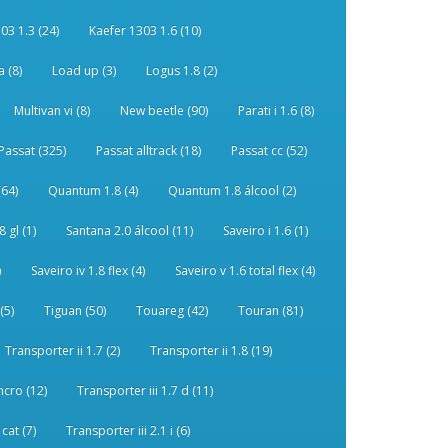
03 1.3 (24)
Kaefer 1303 1.6 (10)
 (8)
Load up (3)
Logus 1.8 (2)
Multivan vi (8)
New beetle (90)
Parati i 1.6 (8)
Passat (325)
Passat alltrack (18)
Passat cc (52)
(64)
Quantum 1.8 (4)
Quantum 1.8 álcool (2)
 gl (1)
Santana 2.0 álcool (11)
Saveiro i 1.6 (1)
)
Saveiro iv 1.8 flex (4)
Saveiro v 1.6 total flex (4)
(5)
Tiguan (50)
Touareg (42)
Touran (81)
Transporter ii 1.7 (2)
Transporter ii 1.8 (19)
ncro (12)
Transporter iii 1.7 d (11)
 cat (7)
Transporter iii 2.1 i (6)