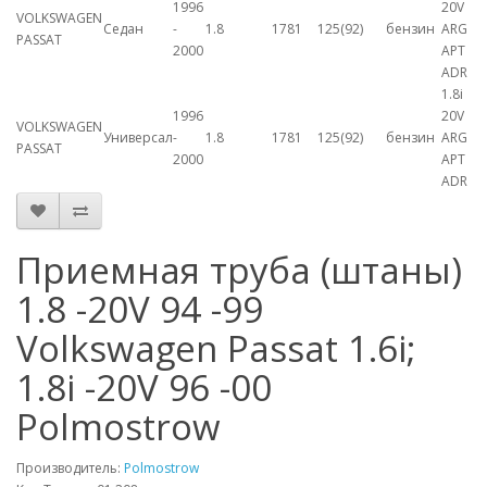
1996
20V
VOLKSWAGEN
Седан
-
1.8
1781
125(92)
бензин
ARG
PASSAT
2000
APT
ADR
1.8i
1996
20V
VOLKSWAGEN
Универсал
-
1.8
1781
125(92)
бензин
ARG
PASSAT
2000
APT
ADR
Приемная труба (штаны)
1.8 -20V 94 -99
Volkswagen Passat 1.6i;
1.8i -20V 96 -00
Polmostrow
Производитель:
Polmostrow