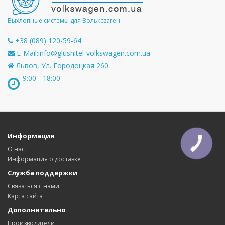
Выхлопные системы для Вольксваген
+38 (089) 120-59-64
E-Mail:
info@glushitel-volkswagen.com.ua
Львов, Ул. Городоцкая 260
9:00 - 18:00
Информация
О нас
Информация о доставке
Служба поддержки
Связаться с нами
Карта сайта
Дополнительно
Производители