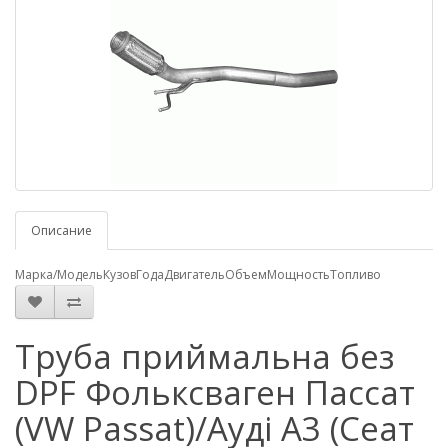
Описание
Марка/Модель
Кузов
Года
Двигатель
Объем
Мощность
Топливо
Труба приймальна без
DPF Фольксваген Пассат
(VW Passat)/Ауді А3 (Сеат