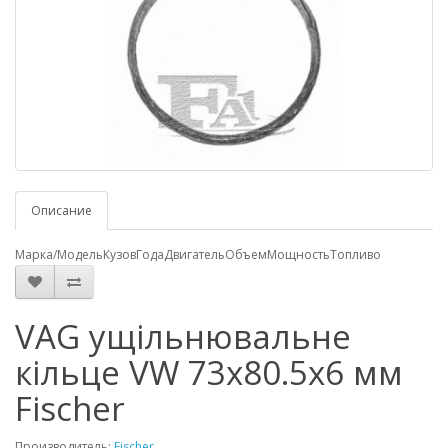
Описание
Марка/Модель
Кузов
Года
Двигатель
Объем
Мощность
Топливо
VAG ущільнювальне
кільце VW 73x80.5x6 мм
Fischer
Производитель:
Fischer