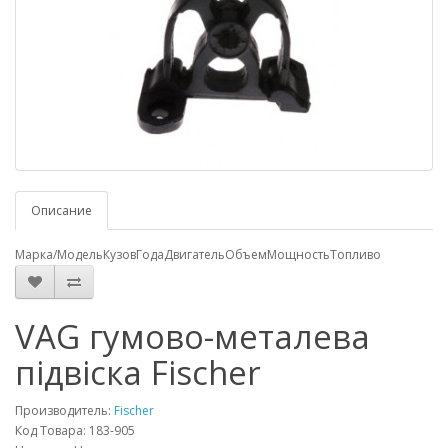
Описание
Марка/Модель
Кузов
Года
Двигатель
Объем
Мощность
Топливо
VAG гумово-металева
підвіска Fischer
Производитель:
Fischer
Код Товара: 183-905