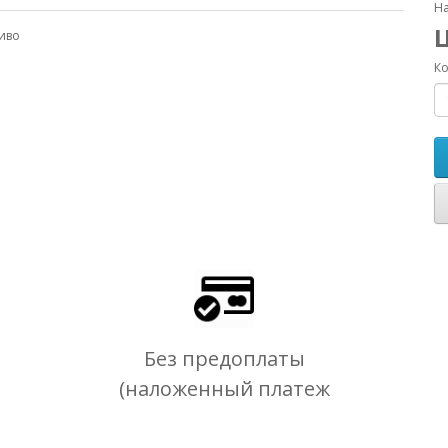
На
иво
Ко
Без предоплаты
(наложенный платеж