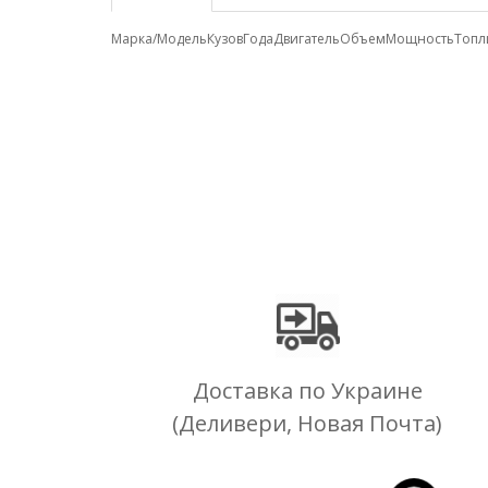
Марка/Модель
Кузов
Года
Двигатель
Объем
Мощность
Топл
Доставка по Украине
(Деливери, Новая Почта)