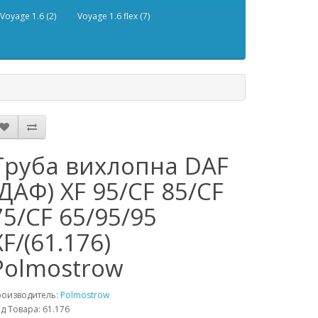
Voyage 1.6 (2)
Voyage 1.6 flex (7)
Труба вихлопна DAF
(ДАФ) XF 95/CF 85/CF
75/CF 65/95/95
XF/(61.176)
Polmostrow
роизводитель:
Polmostrow
д Товара: 61.176