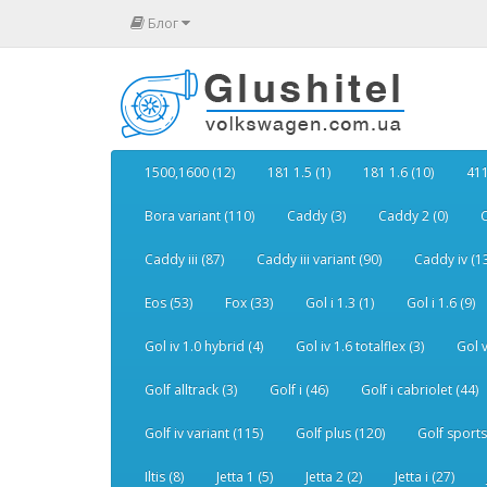
Блог
1500,1600 (12)
181 1.5 (1)
181 1.6 (10)
411
Bora variant (110)
Caddy (3)
Caddy 2 (0)
C
Caddy iii (87)
Caddy iii variant (90)
Caddy iv (1
Eos (53)
Fox (33)
Gol i 1.3 (1)
Gol i 1.6 (9)
Gol iv 1.0 hybrid (4)
Gol iv 1.6 totalflex (3)
Gol v
Golf alltrack (3)
Golf i (46)
Golf i cabriolet (44)
Golf iv variant (115)
Golf plus (120)
Golf sports
Iltis (8)
Jetta 1 (5)
Jetta 2 (2)
Jetta i (27)