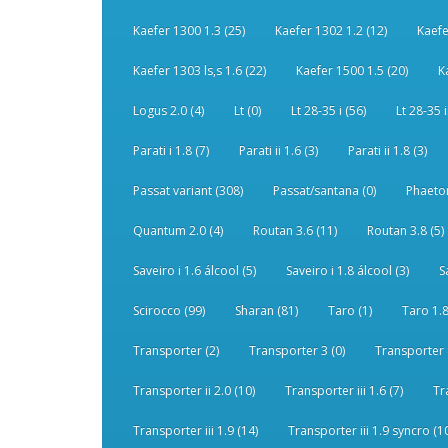
Kaefer 1300 1.3 (25)
Kaefer 1302 1.2 (12)
Kaefe
Kaefer 1303 ls,s 1.6 (22)
Kaefer 1500 1.5 (20)
K
Logus 2.0 (4)
Lt (0)
Lt 28-35 i (56)
Lt 28-35 i
Parati i 1.8 (7)
Parati ii 1.6 (3)
Parati ii 1.8 (3)
Passat variant (308)
Passat/santana (0)
Phaeton
Quantum 2.0 (4)
Routan 3.6 (11)
Routan 3.8 (5)
Saveiro i 1.6 álcool (5)
Saveiro i 1.8 álcool (3)
S
Scirocco (99)
Sharan (81)
Taro (1)
Taro 1.8
Transporter (2)
Transporter 3 (0)
Transporter 
Transporter ii 2.0 (10)
Transporter iii 1.6 (7)
Tr
Transporter iii 1.9 (14)
Transporter iii 1.9 syncro (1