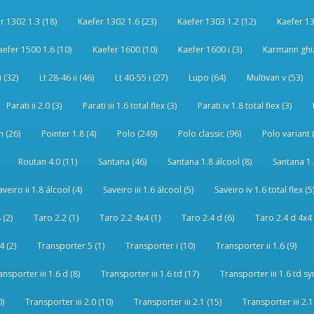
r 1302 1.3 (18)
Kaefer 1302 1.6 (23)
Kaefer 1303 1.2 (12)
Kaefer 13
aefer 1500 1.6 (10)
Kaefer 1600 (10)
Kaefer 1600 i (3)
Karmann ghia
i (32)
Lt 28-46 ii (46)
Lt 40-55 i (27)
Lupo (64)
Multivan v (53)
Parati ii 2.0 (3)
Parati iii 1.6 total flex (3)
Parati iv 1.8 total flex (3)
 (26)
Pointer 1.8 (4)
Polo (249)
Polo classic (96)
Polo variant 
Routan 4.0 (11)
Santana (46)
Santana 1.8 álcool (8)
Santana 1.8
aveiro ii 1.8 álcool (4)
Saveiro iii 1.6 álcool (5)
Saveiro iv 1.6 total flex (5
 (2)
Taro 2.2 (1)
Taro 2.2 4x4 (1)
Taro 2.4 d (6)
Taro 2.4 d 4x4 
4 (2)
Transporter 5 (1)
Transporter i (10)
Transporter ii 1.6 (9)
ansporter iii 1.6 d (8)
Transporter iii 1.6 td (17)
Transporter iii 1.6 td sy
0)
Transporter iii 2.0 (10)
Transporter iii 2.1 (15)
Transporter iii 2.1