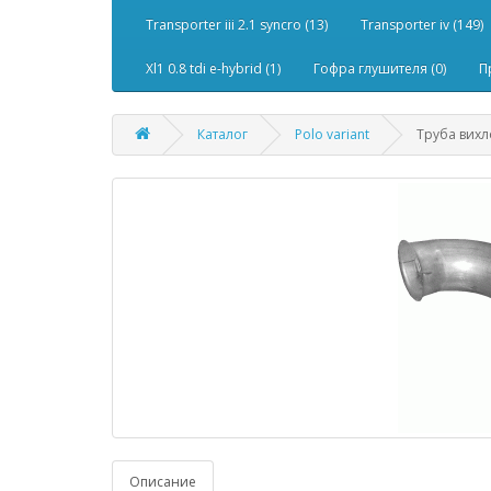
Transporter iii 2.1 syncro (13)
Transporter iv (149)
Xl1 0.8 tdi e-hybrid (1)
Гофра глушителя (0)
П
Каталог
Polo variant
Труба вихло
Описание