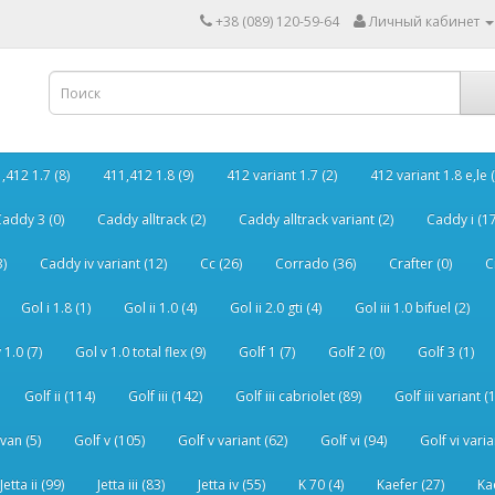
+38 (089) 120-59-64
Личный кабинет
,412 1.7 (8)
411,412 1.8 (9)
412 variant 1.7 (2)
412 variant 1.8 e,le (
addy 3 (0)
Caddy alltrack (2)
Caddy alltrack variant (2)
Caddy i (17
3)
Caddy iv variant (12)
Cc (26)
Corrado (36)
Crafter (0)
C
Gol i 1.8 (1)
Gol ii 1.0 (4)
Gol ii 2.0 gti (4)
Gol iii 1.0 bifuel (2)
 1.0 (7)
Gol v 1.0 total flex (9)
Golf 1 (7)
Golf 2 (0)
Golf 3 (1)
Golf ii (114)
Golf iii (142)
Golf iii cabriolet (89)
Golf iii variant (
van (5)
Golf v (105)
Golf v variant (62)
Golf vi (94)
Golf vi varia
Jetta ii (99)
Jetta iii (83)
Jetta iv (55)
K 70 (4)
Kaefer (27)
Ka