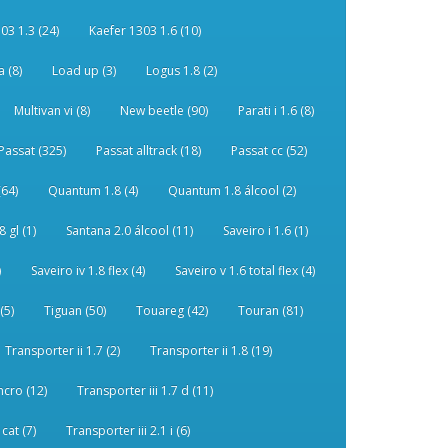
03 1.3 (24)
Kaefer 1303 1.6 (10)
 (8)
Load up (3)
Logus 1.8 (2)
Multivan vi (8)
New beetle (90)
Parati i 1.6 (8)
Passat (325)
Passat alltrack (18)
Passat cc (52)
(64)
Quantum 1.8 (4)
Quantum 1.8 álcool (2)
 gl (1)
Santana 2.0 álcool (11)
Saveiro i 1.6 (1)
)
Saveiro iv 1.8 flex (4)
Saveiro v 1.6 total flex (4)
(5)
Tiguan (50)
Touareg (42)
Touran (81)
Transporter ii 1.7 (2)
Transporter ii 1.8 (19)
ncro (12)
Transporter iii 1.7 d (11)
 cat (7)
Transporter iii 2.1 i (6)