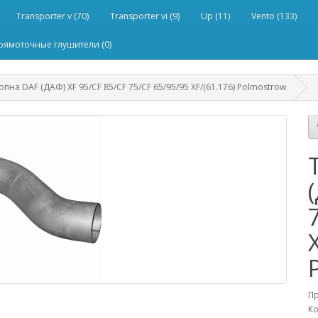
Transporter v (70)
Transporter vi (9)
Up (11)
Vento (133)
рямоточные глушители (0)
пна DAF (ДАФ) XF 95/CF 85/CF 75/CF 65/95/95 XF/(61.176) Polmostrow
П
Ко