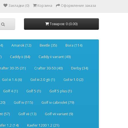
Закладки (0)
Корзина
Оформление заказа
Товаров: 0 (0.00)
4)
Amarok (12)
Beetle (35)
Bora (114)
)
Caddy ii (84)
Caddy ii variant (49)
rafter 30-35 (31)
Crafter 30-50 (40)
Derby (34)
Gol iii 1.6 (6)
Gol iii 2.0 gti (1)
Gol iv 1.0 (2)
Golf 4 (1)
Golf 5 (1)
Golf 5 plus (1)
120)
Golf iv (115)
Golf iv cabriolet (79)
nt (57)
Golf vii (13)
Golf vii variant (9)
efer 1.2 (14)
Kaefer 1200 1.2 (21)