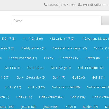
+38 (089) 120-59-64
Личный кабинет
,412 1.7 (8)
411,412 1.8 (9)
412 variant 1.7 (2)
412 variant 1.8 e,le (
addy 3 (0)
Caddy alltrack (2)
Caddy alltrack variant (2)
Caddy i (17
3)
Caddy iv variant (12)
Cc (26)
Corrado (36)
Crafter (0)
C
Gol i 1.8 (1)
Gol ii 1.0 (4)
Gol ii 2.0 gti (4)
Gol iii 1.0 bifuel (2)
 1.0 (7)
Gol v 1.0 total flex (9)
Golf 1 (7)
Golf 2 (0)
Golf 3 (1)
Golf ii (114)
Golf iii (142)
Golf iii cabriolet (89)
Golf iii variant (
van (5)
Golf v (105)
Golf v variant (62)
Golf vi (94)
Golf vi varia
Jetta ii (99)
Jetta iii (83)
Jetta iv (55)
K 70 (4)
Kaefer (27)
Ka