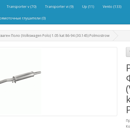
Transporter v (70)
Transporter vi (9)
Up (11)
Vento (133)
рямоточные глушители (0)
аген Поло (Volkswagen Polo) 1.05 kat 86-94 (30.145) Polmostrow
П
Ко