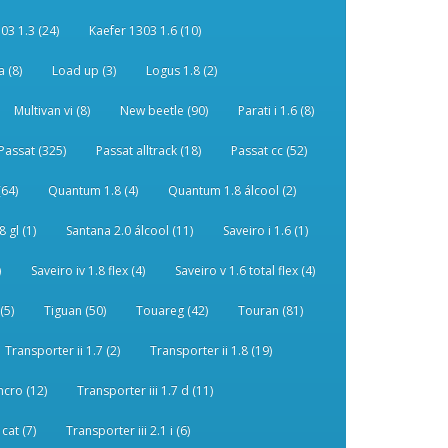
03 1.3 (24)
Kaefer 1303 1.6 (10)
 (8)
Load up (3)
Logus 1.8 (2)
Multivan vi (8)
New beetle (90)
Parati i 1.6 (8)
Passat (325)
Passat alltrack (18)
Passat cc (52)
(64)
Quantum 1.8 (4)
Quantum 1.8 álcool (2)
 gl (1)
Santana 2.0 álcool (11)
Saveiro i 1.6 (1)
)
Saveiro iv 1.8 flex (4)
Saveiro v 1.6 total flex (4)
(5)
Tiguan (50)
Touareg (42)
Touran (81)
Transporter ii 1.7 (2)
Transporter ii 1.8 (19)
ncro (12)
Transporter iii 1.7 d (11)
 cat (7)
Transporter iii 2.1 i (6)