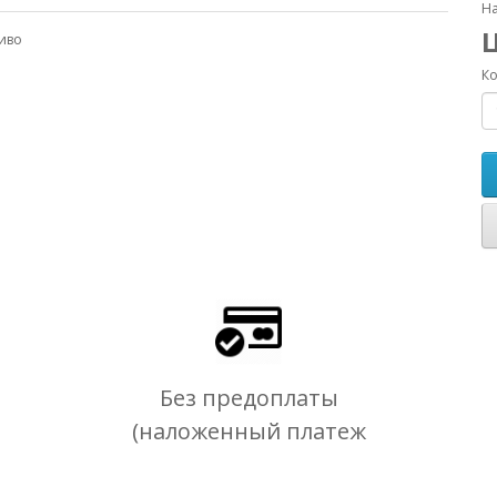
На
иво
Ко
Без предоплаты
(наложенный платеж