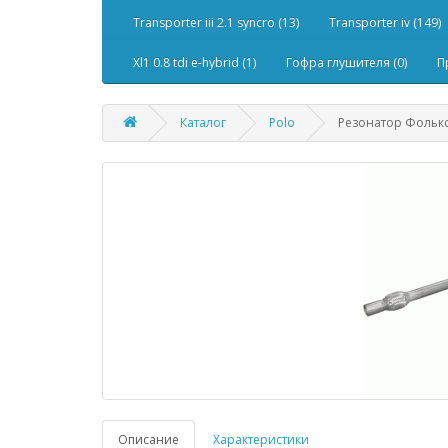
Transporter iii 2.1 syncro (13)
Transporter iv (149)
Xl1 0.8 tdi e-hybrid (1)
Гофра глушителя (0)
П
Каталог
Polo
Резонатор Фольксв
Описание
Характеристики