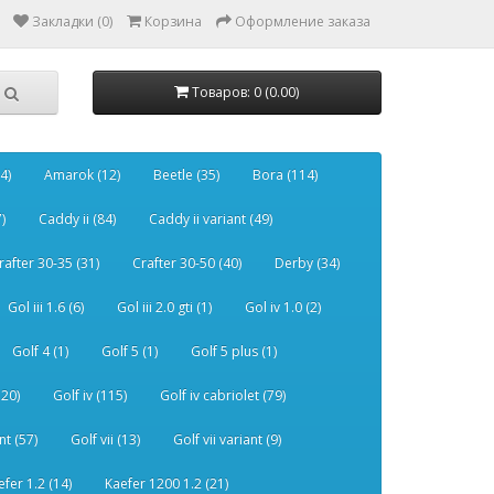
Закладки (0)
Корзина
Оформление заказа
Товаров: 0 (0.00)
4)
Amarok (12)
Beetle (35)
Bora (114)
)
Caddy ii (84)
Caddy ii variant (49)
rafter 30-35 (31)
Crafter 30-50 (40)
Derby (34)
Gol iii 1.6 (6)
Gol iii 2.0 gti (1)
Gol iv 1.0 (2)
Golf 4 (1)
Golf 5 (1)
Golf 5 plus (1)
120)
Golf iv (115)
Golf iv cabriolet (79)
nt (57)
Golf vii (13)
Golf vii variant (9)
efer 1.2 (14)
Kaefer 1200 1.2 (21)