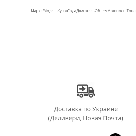
Марка/Модель
Кузов
Года
Двигатель
Объем
Мощность
Топл
Доставка по Украине
(Деливери, Новая Почта)