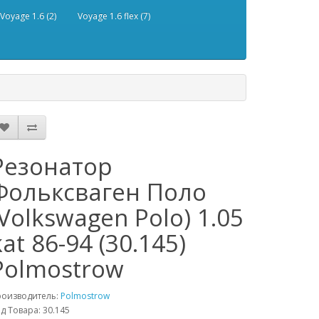
Voyage 1.6 (2)
Voyage 1.6 flex (7)
Резонатор
Фольксваген Поло
(Volkswagen Polo) 1.05
kat 86-94 (30.145)
Polmostrow
роизводитель:
Polmostrow
д Товара: 30.145