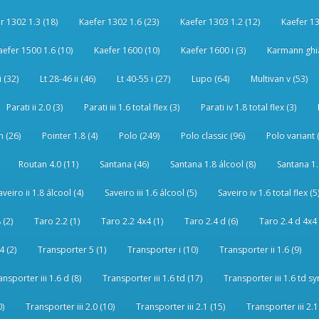
r 1302 1.3 (18)
Kaefer 1302 1.6 (23)
Kaefer 1303 1.2 (12)
Kaefer 13
aefer 1500 1.6 (10)
Kaefer 1600 (10)
Kaefer 1600 i (3)
Karmann ghia
i (32)
Lt 28-46 ii (46)
Lt 40-55 i (27)
Lupo (64)
Multivan v (53)
Parati ii 2.0 (3)
Parati iii 1.6 total flex (3)
Parati iv 1.8 total flex (3)
 (26)
Pointer 1.8 (4)
Polo (249)
Polo classic (96)
Polo variant 
Routan 4.0 (11)
Santana (46)
Santana 1.8 álcool (8)
Santana 1.8
aveiro ii 1.8 álcool (4)
Saveiro iii 1.6 álcool (5)
Saveiro iv 1.6 total flex (5
 (2)
Taro 2.2 (1)
Taro 2.2 4x4 (1)
Taro 2.4 d (6)
Taro 2.4 d 4x4 
4 (2)
Transporter 5 (1)
Transporter i (10)
Transporter ii 1.6 (9)
ansporter iii 1.6 d (8)
Transporter iii 1.6 td (17)
Transporter iii 1.6 td sy
0)
Transporter iii 2.0 (10)
Transporter iii 2.1 (15)
Transporter iii 2.1