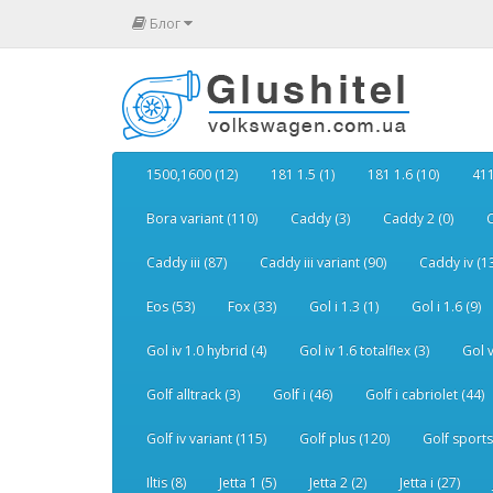
Блог
1500,1600 (12)
181 1.5 (1)
181 1.6 (10)
411
Bora variant (110)
Caddy (3)
Caddy 2 (0)
C
Caddy iii (87)
Caddy iii variant (90)
Caddy iv (1
Eos (53)
Fox (33)
Gol i 1.3 (1)
Gol i 1.6 (9)
Gol iv 1.0 hybrid (4)
Gol iv 1.6 totalflex (3)
Gol v
Golf alltrack (3)
Golf i (46)
Golf i cabriolet (44)
Golf iv variant (115)
Golf plus (120)
Golf sports
Iltis (8)
Jetta 1 (5)
Jetta 2 (2)
Jetta i (27)