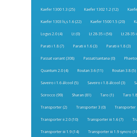
Kaefer 1300 1.3 (25)
Kaefer 1302 1.2 (12)
Kaefe
Kaefer 1303 ls,s 1.6 (22)
Kaefer 1500 1.5 (20)
K
Logus 2.0 (4)
Lt (0)
Lt 28-35 i (56)
Lt 28-35 i
Parati i 1.8 (7)
Parati ii 1.6 (3)
Parati ii 1.8 (3)
Passat variant (308)
Passat/santana (0)
Phaeton
Quantum 2.0 (4)
Routan 3.6 (11)
Routan 3.8 (5)
Saveiro i 1.6 álcool (5)
Saveiro i 1.8 álcool (3)
S
Scirocco (99)
Sharan (81)
Taro (1)
Taro 1.8
Transporter (2)
Transporter 3 (0)
Transporter 
Transporter ii 2.0 (10)
Transporter iii 1.6 (7)
Tr
Transporter iii 1.9 (14)
Transporter iii 1.9 syncro (1