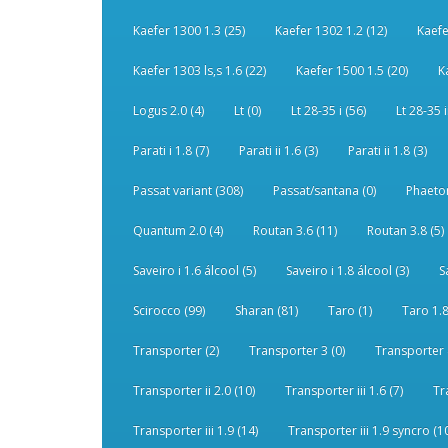
Kaefer 1300 1.3 (25)
Kaefer 1302 1.2 (12)
Kaefe
Kaefer 1303 ls,s 1.6 (22)
Kaefer 1500 1.5 (20)
K
Logus 2.0 (4)
Lt (0)
Lt 28-35 i (56)
Lt 28-35 i
Parati i 1.8 (7)
Parati ii 1.6 (3)
Parati ii 1.8 (3)
Passat variant (308)
Passat/santana (0)
Phaeton
Quantum 2.0 (4)
Routan 3.6 (11)
Routan 3.8 (5)
Saveiro i 1.6 álcool (5)
Saveiro i 1.8 álcool (3)
S
Scirocco (99)
Sharan (81)
Taro (1)
Taro 1.8
Transporter (2)
Transporter 3 (0)
Transporter 
Transporter ii 2.0 (10)
Transporter iii 1.6 (7)
Tr
Transporter iii 1.9 (14)
Transporter iii 1.9 syncro (1