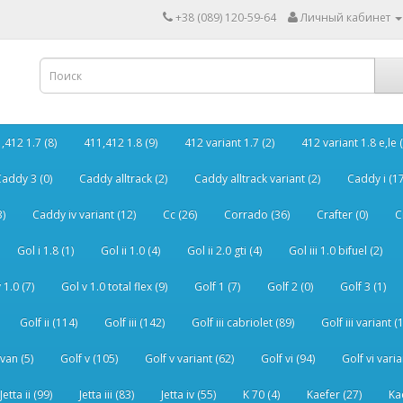
+38 (089) 120-59-64
Личный кабинет
,412 1.7 (8)
411,412 1.8 (9)
412 variant 1.7 (2)
412 variant 1.8 e,le (
addy 3 (0)
Caddy alltrack (2)
Caddy alltrack variant (2)
Caddy i (17
3)
Caddy iv variant (12)
Cc (26)
Corrado (36)
Crafter (0)
C
Gol i 1.8 (1)
Gol ii 1.0 (4)
Gol ii 2.0 gti (4)
Gol iii 1.0 bifuel (2)
 1.0 (7)
Gol v 1.0 total flex (9)
Golf 1 (7)
Golf 2 (0)
Golf 3 (1)
Golf ii (114)
Golf iii (142)
Golf iii cabriolet (89)
Golf iii variant (
van (5)
Golf v (105)
Golf v variant (62)
Golf vi (94)
Golf vi varia
Jetta ii (99)
Jetta iii (83)
Jetta iv (55)
K 70 (4)
Kaefer (27)
Ka