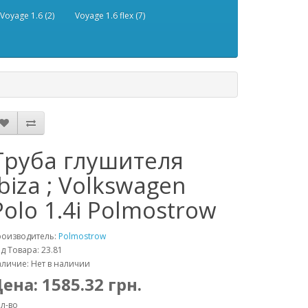
Voyage 1.6 (2)
Voyage 1.6 flex (7)
Труба глушителя
Ibiza ; Volkswagen
Polo 1.4i Polmostrow
роизводитель:
Polmostrow
д Товара: 23.81
личие: Нет в наличии
Цена:
1585.32
грн.
л-во