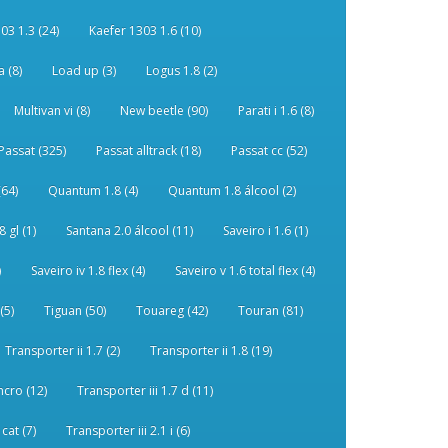
03 1.3 (24)
Kaefer 1303 1.6 (10)
 (8)
Load up (3)
Logus 1.8 (2)
Multivan vi (8)
New beetle (90)
Parati i 1.6 (8)
Passat (325)
Passat alltrack (18)
Passat cc (52)
(64)
Quantum 1.8 (4)
Quantum 1.8 álcool (2)
 gl (1)
Santana 2.0 álcool (11)
Saveiro i 1.6 (1)
)
Saveiro iv 1.8 flex (4)
Saveiro v 1.6 total flex (4)
(5)
Tiguan (50)
Touareg (42)
Touran (81)
Transporter ii 1.7 (2)
Transporter ii 1.8 (19)
ncro (12)
Transporter iii 1.7 d (11)
 cat (7)
Transporter iii 2.1 i (6)