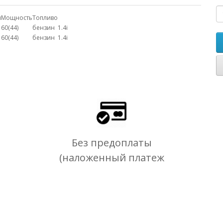
м
Мощность
Топливо
60(44)
бензин
1.4i
60(44)
бензин
1.4i
Без предоплаты
(наложенный платеж