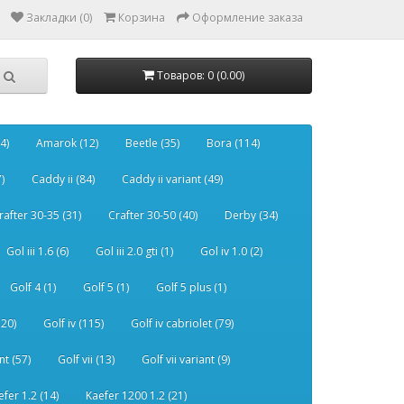
Закладки (0)
Корзина
Оформление заказа
Товаров: 0 (0.00)
4)
Amarok (12)
Beetle (35)
Bora (114)
)
Caddy ii (84)
Caddy ii variant (49)
rafter 30-35 (31)
Crafter 30-50 (40)
Derby (34)
Gol iii 1.6 (6)
Gol iii 2.0 gti (1)
Gol iv 1.0 (2)
Golf 4 (1)
Golf 5 (1)
Golf 5 plus (1)
120)
Golf iv (115)
Golf iv cabriolet (79)
nt (57)
Golf vii (13)
Golf vii variant (9)
efer 1.2 (14)
Kaefer 1200 1.2 (21)