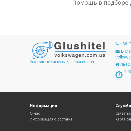
Помощь в подборе 
+38 (
E-Mai
volkswa
Выхлопные системы для Вольксваген
Львов
9:0
Информация
Служба
О нас
Связатьс
Информация о доставке
Карта са