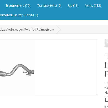
Transporter v (70)
Transporter vi (9)
Up (11)
Vento (133)
рямоточные глушители (0)
iza ; Volkswagen Polo 1.4i Polmostrow
П
Ко
На
Ко