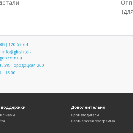
детали
Отп
(дл
089) 120-59-64
l:
info@glushitel-
gen.com.ua
, Ул. Городоцкая 260
0 - 18:00
 поддержки
Дополнительно
я с нами
Производители
йта
Партнёрская программа