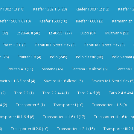
r 1302 1.3 (18)
Kaefer 1302 1.6 (23)
Kaefer 1303 1.2 (12)
Kaefer 13
aefer 1500 1.6 (10)
Kaefer 1600 (10)
Kaefer 1600 i (3)
Karmann ghia
i (32)
Lt 28-46 ii (46)
Lt 40-55 i (27)
Lupo (64)
Multivan v (53)
Parati ii 2.0 (3)
Parati iii 1.6 total flex (3)
Parati iv 1.8 total flex (3)
 (26)
Pointer 1.8 (4)
Polo (249)
Polo classic (96)
Polo variant 
Routan 4.0 (11)
Santana (46)
Santana 1.8 álcool (8)
Santana 1.8
aveiro ii 1.8 álcool (4)
Saveiro iii 1.6 álcool (5)
Saveiro iv 1.6 total flex (5
 (2)
Taro 2.2 (1)
Taro 2.2 4x4 (1)
Taro 2.4 d (6)
Taro 2.4 d 4x4 
4 (2)
Transporter 5 (1)
Transporter i (10)
Transporter ii 1.6 (9)
ansporter iii 1.6 d (8)
Transporter iii 1.6 td (17)
Transporter iii 1.6 td sy
0)
Transporter iii 2.0 (10)
Transporter iii 2.1 (15)
Transporter iii 2.1