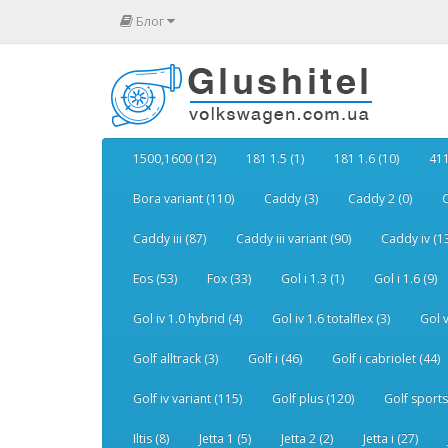
Блог
1500,1600 (12)
181 1.5 (1)
181 1.6 (10)
411
Bora variant (110)
Caddy (3)
Caddy 2 (0)
C
Caddy iii (87)
Caddy iii variant (90)
Caddy iv (1
Eos (53)
Fox (33)
Gol i 1.3 (1)
Gol i 1.6 (9)
Gol iv 1.0 hybrid (4)
Gol iv 1.6 totalflex (3)
Gol v
Golf alltrack (3)
Golf i (46)
Golf i cabriolet (44)
Golf iv variant (115)
Golf plus (120)
Golf sports
Iltis (8)
Jetta 1 (5)
Jetta 2 (2)
Jetta i (27)