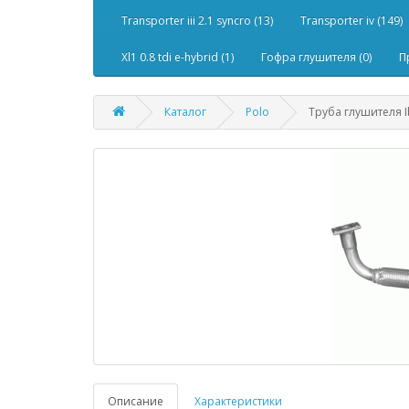
Transporter iii 2.1 syncro (13)
Transporter iv (149)
Xl1 0.8 tdi e-hybrid (1)
Гофра глушителя (0)
П
Каталог
Polo
Труба глушителя Ib
Описание
Характеристики