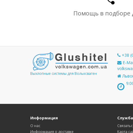
Помощь в подборе 
+38 (
E-Mai
volkswa
Выхлопные системы для Вольксваген
Львов
9:0
Информация
Служба
О нас
Связатьс
Информация о доставке
Карта са