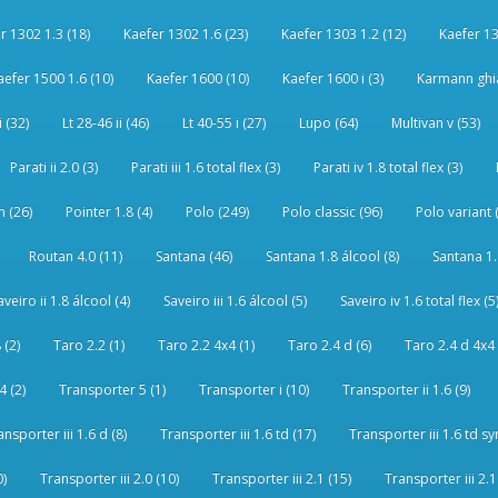
r 1302 1.3 (18)
Kaefer 1302 1.6 (23)
Kaefer 1303 1.2 (12)
Kaefer 13
aefer 1500 1.6 (10)
Kaefer 1600 (10)
Kaefer 1600 i (3)
Karmann ghia
i (32)
Lt 28-46 ii (46)
Lt 40-55 i (27)
Lupo (64)
Multivan v (53)
Parati ii 2.0 (3)
Parati iii 1.6 total flex (3)
Parati iv 1.8 total flex (3)
 (26)
Pointer 1.8 (4)
Polo (249)
Polo classic (96)
Polo variant 
Routan 4.0 (11)
Santana (46)
Santana 1.8 álcool (8)
Santana 1.8
aveiro ii 1.8 álcool (4)
Saveiro iii 1.6 álcool (5)
Saveiro iv 1.6 total flex (5
 (2)
Taro 2.2 (1)
Taro 2.2 4x4 (1)
Taro 2.4 d (6)
Taro 2.4 d 4x4 
4 (2)
Transporter 5 (1)
Transporter i (10)
Transporter ii 1.6 (9)
ansporter iii 1.6 d (8)
Transporter iii 1.6 td (17)
Transporter iii 1.6 td sy
0)
Transporter iii 2.0 (10)
Transporter iii 2.1 (15)
Transporter iii 2.1