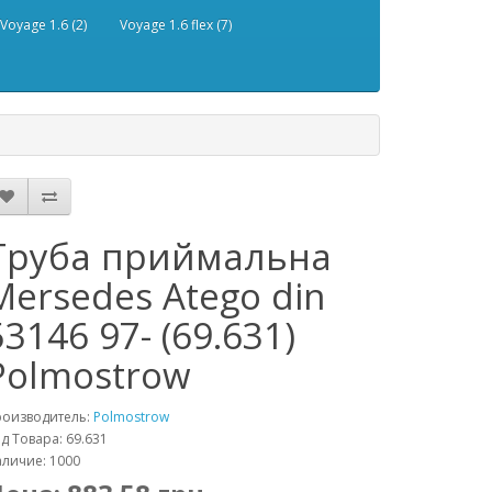
Voyage 1.6 (2)
Voyage 1.6 flex (7)
Труба приймальна
Mersedes Atego din
53146 97- (69.631)
Polmostrow
роизводитель:
Polmostrow
д Товара: 69.631
личие: 1000