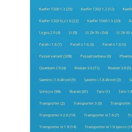
Kaefer 1300 1.3 (25)
Kaefer 1302 1.2 (12)
Kaefe
Kaefer 1303 ls,s 1.6 (22)
Kaefer 1500 1.5 (20)
K
Logus 2.0 (4)
Lt (0)
Lt 28-35 i (56)
Lt 28-35 i
Parati i 1.8 (7)
Parati ii 1.6 (3)
Parati ii 1.8 (3)
Passat variant (308)
Passat/santana (0)
Phaeton
Quantum 2.0 (4)
Routan 3.6 (11)
Routan 3.8 (5)
Saveiro i 1.6 álcool (5)
Saveiro i 1.8 álcool (3)
S
Scirocco (99)
Sharan (81)
Taro (1)
Taro 1.8
Transporter (2)
Transporter 3 (0)
Transporter 
Transporter ii 2.0 (10)
Transporter iii 1.6 (7)
Tr
Transporter iii 1.9 (14)
Transporter iii 1.9 syncro (1