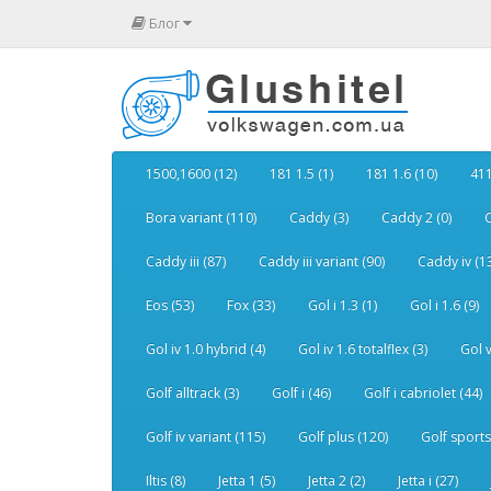
Блог
1500,1600 (12)
181 1.5 (1)
181 1.6 (10)
411
Bora variant (110)
Caddy (3)
Caddy 2 (0)
C
Caddy iii (87)
Caddy iii variant (90)
Caddy iv (1
Eos (53)
Fox (33)
Gol i 1.3 (1)
Gol i 1.6 (9)
Gol iv 1.0 hybrid (4)
Gol iv 1.6 totalflex (3)
Gol v
Golf alltrack (3)
Golf i (46)
Golf i cabriolet (44)
Golf iv variant (115)
Golf plus (120)
Golf sports
Iltis (8)
Jetta 1 (5)
Jetta 2 (2)
Jetta i (27)