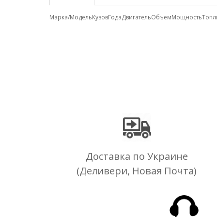
Марка/Модель
Кузов
Года
Двигатель
Объем
Мощность
Топл
Доставка по Украине
(Деливери, Новая Почта)