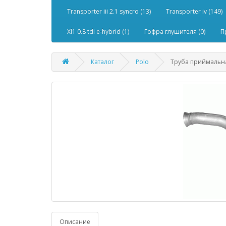
Transporter iii 2.1 syncro (13)
Transporter iv (149)
Xl1 0.8 tdi e-hybrid (1)
Гофра глушителя (0)
П
Каталог
Polo
Труба приймальна 
Описание