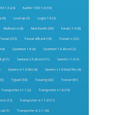
03 1.3 (24)
Kaefer 1303 1.6 (10)
 (8)
Load up (3)
Logus 1.8 (2)
Multivan vi (8)
New beetle (90)
Parati i 1.6 (8)
Passat (325)
Passat alltrack (18)
Passat cc (52)
(64)
Quantum 1.8 (4)
Quantum 1.8 álcool (2)
 gl (1)
Santana 2.0 álcool (11)
Saveiro i 1.6 (1)
)
Saveiro iv 1.8 flex (4)
Saveiro v 1.6 total flex (4)
(5)
Tiguan (50)
Touareg (42)
Touran (81)
Transporter ii 1.7 (2)
Transporter ii 1.8 (19)
ncro (12)
Transporter iii 1.7 d (11)
 cat (7)
Transporter iii 2.1 i (6)