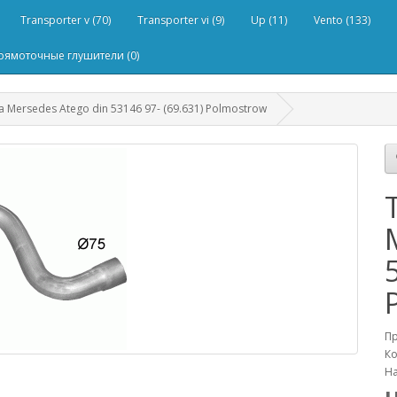
Transporter v (70)
Transporter vi (9)
Up (11)
Vento (133)
рямоточные глушители (0)
Mersedes Atego din 53146 97- (69.631) Polmostrow
П
Ко
На