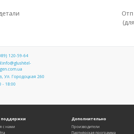
детали
Отп
(дл
089) 120-59-64
l:
info@glushitel-
gen.com.ua
, Ул. Городоцкая 260
0 - 18:00
 поддержки
Дополнительно
я с нами
Производители
йта
Партнёрская программа