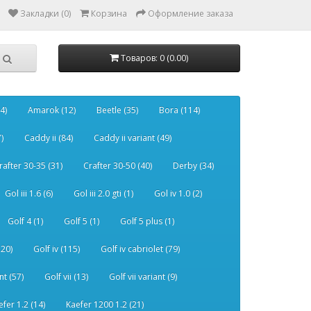
Закладки (0)
Корзина
Оформление заказа
Товаров: 0 (0.00)
4)
Amarok (12)
Beetle (35)
Bora (114)
)
Caddy ii (84)
Caddy ii variant (49)
rafter 30-35 (31)
Crafter 30-50 (40)
Derby (34)
Gol iii 1.6 (6)
Gol iii 2.0 gti (1)
Gol iv 1.0 (2)
Golf 4 (1)
Golf 5 (1)
Golf 5 plus (1)
120)
Golf iv (115)
Golf iv cabriolet (79)
nt (57)
Golf vii (13)
Golf vii variant (9)
efer 1.2 (14)
Kaefer 1200 1.2 (21)