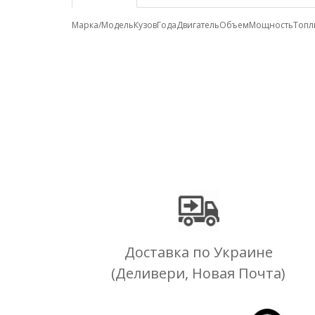
Марка/Модель
Кузов
Года
Двигатель
Объем
Мощность
Топл
Доставка по Украине
(Деливери, Новая Почта)