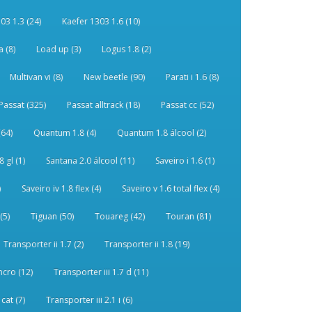
03 1.3 (24)
Kaefer 1303 1.6 (10)
 (8)
Load up (3)
Logus 1.8 (2)
Multivan vi (8)
New beetle (90)
Parati i 1.6 (8)
Passat (325)
Passat alltrack (18)
Passat cc (52)
(64)
Quantum 1.8 (4)
Quantum 1.8 álcool (2)
 gl (1)
Santana 2.0 álcool (11)
Saveiro i 1.6 (1)
)
Saveiro iv 1.8 flex (4)
Saveiro v 1.6 total flex (4)
(5)
Tiguan (50)
Touareg (42)
Touran (81)
Transporter ii 1.7 (2)
Transporter ii 1.8 (19)
ncro (12)
Transporter iii 1.7 d (11)
 cat (7)
Transporter iii 2.1 i (6)