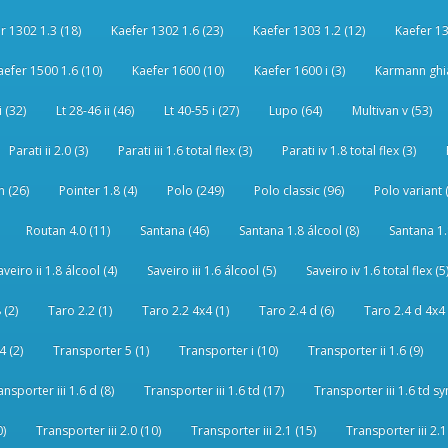
r 1302 1.3 (18)
Kaefer 1302 1.6 (23)
Kaefer 1303 1.2 (12)
Kaefer 13
aefer 1500 1.6 (10)
Kaefer 1600 (10)
Kaefer 1600 i (3)
Karmann ghia
i (32)
Lt 28-46 ii (46)
Lt 40-55 i (27)
Lupo (64)
Multivan v (53)
Parati ii 2.0 (3)
Parati iii 1.6 total flex (3)
Parati iv 1.8 total flex (3)
 (26)
Pointer 1.8 (4)
Polo (249)
Polo classic (96)
Polo variant 
Routan 4.0 (11)
Santana (46)
Santana 1.8 álcool (8)
Santana 1.8
aveiro ii 1.8 álcool (4)
Saveiro iii 1.6 álcool (5)
Saveiro iv 1.6 total flex (5
 (2)
Taro 2.2 (1)
Taro 2.2 4x4 (1)
Taro 2.4 d (6)
Taro 2.4 d 4x4 
4 (2)
Transporter 5 (1)
Transporter i (10)
Transporter ii 1.6 (9)
ansporter iii 1.6 d (8)
Transporter iii 1.6 td (17)
Transporter iii 1.6 td sy
0)
Transporter iii 2.0 (10)
Transporter iii 2.1 (15)
Transporter iii 2.1