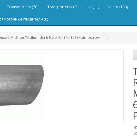
Transporter v (70)
Transporter vi (9)
Up (11)
Vento (133)
рямоточные глушители (0)
ault Midliner/Midlum din 64659 92- (70.121) Polmostrow
П
Ко