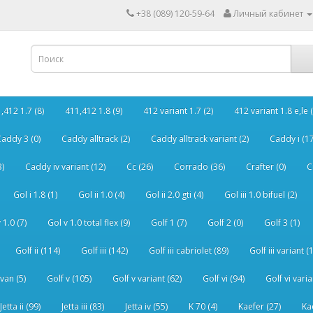
+38 (089) 120-59-64
Личный кабинет
,412 1.7 (8)
411,412 1.8 (9)
412 variant 1.7 (2)
412 variant 1.8 e,le (
addy 3 (0)
Caddy alltrack (2)
Caddy alltrack variant (2)
Caddy i (17
3)
Caddy iv variant (12)
Cc (26)
Corrado (36)
Crafter (0)
C
Gol i 1.8 (1)
Gol ii 1.0 (4)
Gol ii 2.0 gti (4)
Gol iii 1.0 bifuel (2)
 1.0 (7)
Gol v 1.0 total flex (9)
Golf 1 (7)
Golf 2 (0)
Golf 3 (1)
Golf ii (114)
Golf iii (142)
Golf iii cabriolet (89)
Golf iii variant (
van (5)
Golf v (105)
Golf v variant (62)
Golf vi (94)
Golf vi varia
Jetta ii (99)
Jetta iii (83)
Jetta iv (55)
K 70 (4)
Kaefer (27)
Ka