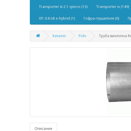
Transporter iii 2.1 syncro (13)
Transporter iv (149)
Xl1 0.8 tdi e-hybrid (1)
Гофра глушителя (0)
П
Каталог
Polo
Труба вихлопна Ren
Описание