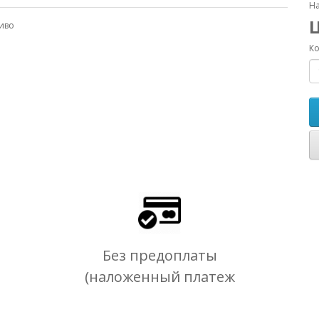
На
иво
Ко
Без предоплаты
(наложенный платеж