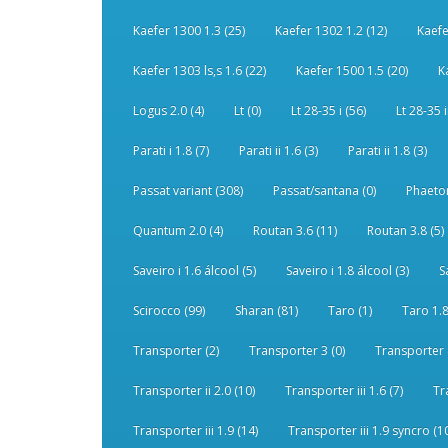
Kaefer 1300 1.3 (25)
Kaefer 1302 1.2 (12)
Kaefe
Kaefer 1303 ls,s 1.6 (22)
Kaefer 1500 1.5 (20)
K
Logus 2.0 (4)
Lt (0)
Lt 28-35 i (56)
Lt 28-35 i
Parati i 1.8 (7)
Parati ii 1.6 (3)
Parati ii 1.8 (3)
Passat variant (308)
Passat/santana (0)
Phaeton
Quantum 2.0 (4)
Routan 3.6 (11)
Routan 3.8 (5)
Saveiro i 1.6 álcool (5)
Saveiro i 1.8 álcool (3)
S
Scirocco (99)
Sharan (81)
Taro (1)
Taro 1.8
Transporter (2)
Transporter 3 (0)
Transporter 
Transporter ii 2.0 (10)
Transporter iii 1.6 (7)
Tr
Transporter iii 1.9 (14)
Transporter iii 1.9 syncro (1