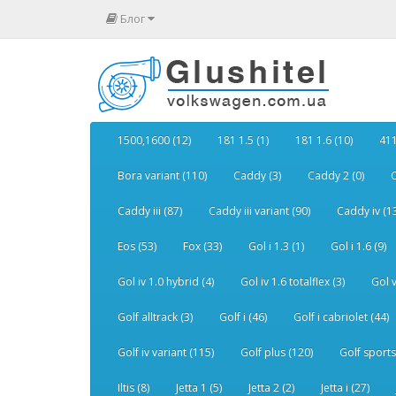
Блог
1500,1600 (12)
181 1.5 (1)
181 1.6 (10)
411
Bora variant (110)
Caddy (3)
Caddy 2 (0)
C
Caddy iii (87)
Caddy iii variant (90)
Caddy iv (1
Eos (53)
Fox (33)
Gol i 1.3 (1)
Gol i 1.6 (9)
Gol iv 1.0 hybrid (4)
Gol iv 1.6 totalflex (3)
Gol v
Golf alltrack (3)
Golf i (46)
Golf i cabriolet (44)
Golf iv variant (115)
Golf plus (120)
Golf sports
Iltis (8)
Jetta 1 (5)
Jetta 2 (2)
Jetta i (27)