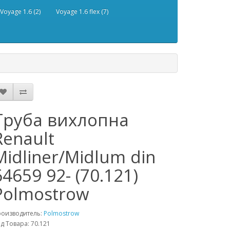
Voyage 1.6 (2)
Voyage 1.6 flex (7)
Труба вихлопна
Renault
Midliner/Midlum din
64659 92- (70.121)
Polmostrow
роизводитель:
Polmostrow
д Товара: 70.121