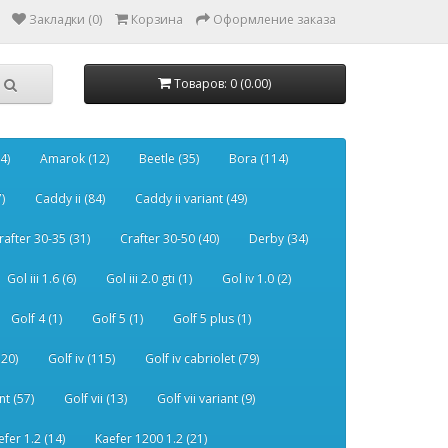
Закладки (0)
Корзина
Оформление заказа
Товаров: 0 (0.00)
4)
Amarok (12)
Beetle (35)
Bora (114)
)
Caddy ii (84)
Caddy ii variant (49)
rafter 30-35 (31)
Crafter 30-50 (40)
Derby (34)
Gol iii 1.6 (6)
Gol iii 2.0 gti (1)
Gol iv 1.0 (2)
Golf 4 (1)
Golf 5 (1)
Golf 5 plus (1)
120)
Golf iv (115)
Golf iv cabriolet (79)
nt (57)
Golf vii (13)
Golf vii variant (9)
efer 1.2 (14)
Kaefer 1200 1.2 (21)