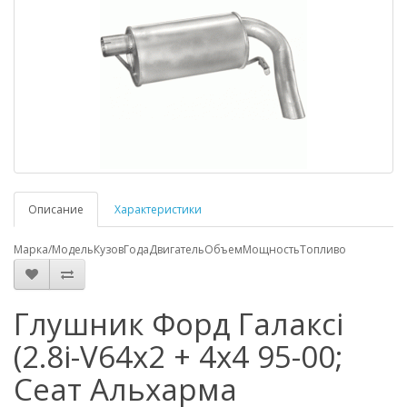
Описание
Характеристики
Марка/Модель
Кузов
Года
Двигатель
Объем
Мощность
Топливо
Глушник Форд Галаксі
(2.8i-V64x2 + 4x4 95-00;
Сеат Альхарма