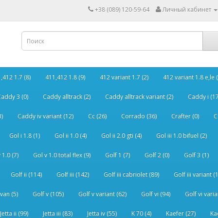
+38 (089) 120-59-64
Личный кабинет
,412 1.7 (8)
411,412 1.8 (9)
412 variant 1.7 (2)
412 variant 1.8 e,le (
addy 3 (0)
Caddy alltrack (2)
Caddy alltrack variant (2)
Caddy i (17
3)
Caddy iv variant (12)
Cc (26)
Corrado (36)
Crafter (0)
C
Gol i 1.8 (1)
Gol ii 1.0 (4)
Gol ii 2.0 gti (4)
Gol iii 1.0 bifuel (2)
 1.0 (7)
Gol v 1.0 total flex (9)
Golf 1 (7)
Golf 2 (0)
Golf 3 (1)
Golf ii (114)
Golf iii (142)
Golf iii cabriolet (89)
Golf iii variant (
van (5)
Golf v (105)
Golf v variant (62)
Golf vi (94)
Golf vi varia
Jetta ii (99)
Jetta iii (83)
Jetta iv (55)
K 70 (4)
Kaefer (27)
Ka