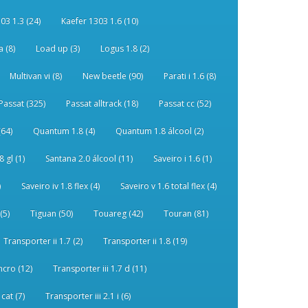
03 1.3 (24)
Kaefer 1303 1.6 (10)
 (8)
Load up (3)
Logus 1.8 (2)
Multivan vi (8)
New beetle (90)
Parati i 1.6 (8)
Passat (325)
Passat alltrack (18)
Passat cc (52)
(64)
Quantum 1.8 (4)
Quantum 1.8 álcool (2)
 gl (1)
Santana 2.0 álcool (11)
Saveiro i 1.6 (1)
)
Saveiro iv 1.8 flex (4)
Saveiro v 1.6 total flex (4)
(5)
Tiguan (50)
Touareg (42)
Touran (81)
Transporter ii 1.7 (2)
Transporter ii 1.8 (19)
ncro (12)
Transporter iii 1.7 d (11)
 cat (7)
Transporter iii 2.1 i (6)