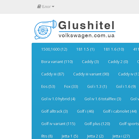
Блог
1500,1600 (12)
181 1.5 (1)
181 1.6 (10)
411
Bora variant (110)
Caddy (3)
Caddy 2 (0)
C
Caddy iii (87)
Caddy iii variant (90)
Caddy iv (1
Eos (53)
Fox (33)
Gol i 1.3 (1)
Gol i 1.6 (9)
Gol iv 1.0 hybrid (4)
Gol iv 1.6 totalflex (3)
Gol v
Golf alltrack (3)
Golf i (46)
Golf i cabriolet (44)
Golf iv variant (115)
Golf plus (120)
Golf sports
Iltis (8)
Jetta 1 (5)
Jetta 2 (2)
Jetta i (27)