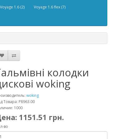
Voyage 1.6 (2)
Voyage 1.6 flex (7)
Гальмівні колодки
дискові woking
роизводитель:
woking
д Товара: P8963.00
личие: 1000
Цена:
1151.51
грн.
л-во