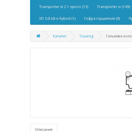
Transporter iii 2.1 syncro (13)
Transporter iv (149)
Xl1 0.8 tdi e-hybrid (1)
Гофра глушителя (0)
П
Каталог
Touareg
Гальмівні коло
Описание