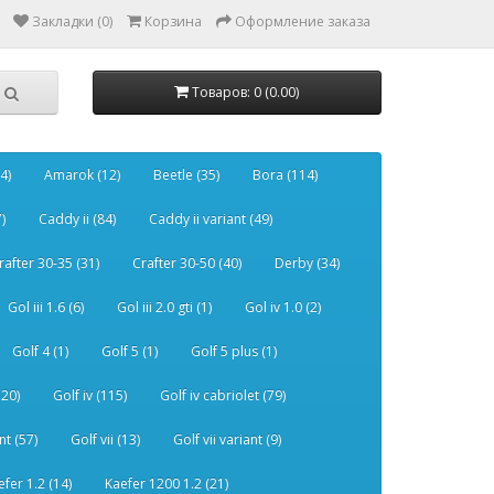
Закладки (0)
Корзина
Оформление заказа
Товаров: 0 (0.00)
4)
Amarok (12)
Beetle (35)
Bora (114)
)
Caddy ii (84)
Caddy ii variant (49)
rafter 30-35 (31)
Crafter 30-50 (40)
Derby (34)
Gol iii 1.6 (6)
Gol iii 2.0 gti (1)
Gol iv 1.0 (2)
Golf 4 (1)
Golf 5 (1)
Golf 5 plus (1)
120)
Golf iv (115)
Golf iv cabriolet (79)
nt (57)
Golf vii (13)
Golf vii variant (9)
efer 1.2 (14)
Kaefer 1200 1.2 (21)