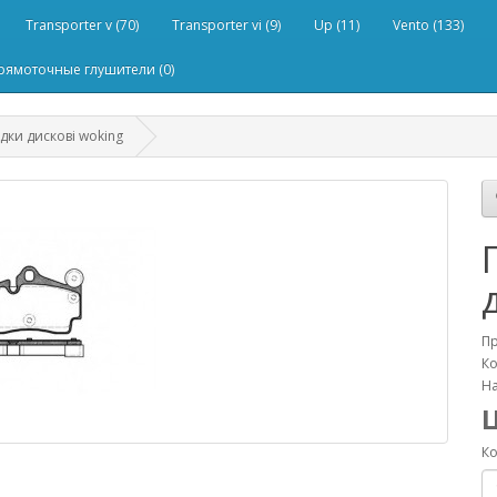
Transporter v (70)
Transporter vi (9)
Up (11)
Vento (133)
рямоточные глушители (0)
дки дискові woking
П
Ко
На
Ко