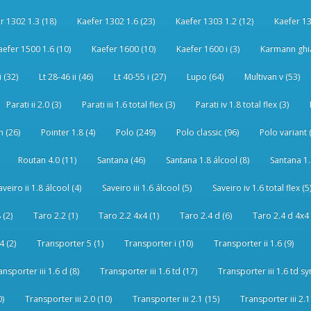
r 1302 1.3 (18)
Kaefer 1302 1.6 (23)
Kaefer 1303 1.2 (12)
Kaefer 13
aefer 1500 1.6 (10)
Kaefer 1600 (10)
Kaefer 1600 i (3)
Karmann ghia
i (32)
Lt 28-46 ii (46)
Lt 40-55 i (27)
Lupo (64)
Multivan v (53)
Parati ii 2.0 (3)
Parati iii 1.6 total flex (3)
Parati iv 1.8 total flex (3)
 (26)
Pointer 1.8 (4)
Polo (249)
Polo classic (96)
Polo variant 
Routan 4.0 (11)
Santana (46)
Santana 1.8 álcool (8)
Santana 1.8
aveiro ii 1.8 álcool (4)
Saveiro iii 1.6 álcool (5)
Saveiro iv 1.6 total flex (5
 (2)
Taro 2.2 (1)
Taro 2.2 4x4 (1)
Taro 2.4 d (6)
Taro 2.4 d 4x4 
4 (2)
Transporter 5 (1)
Transporter i (10)
Transporter ii 1.6 (9)
ansporter iii 1.6 d (8)
Transporter iii 1.6 td (17)
Transporter iii 1.6 td sy
0)
Transporter iii 2.0 (10)
Transporter iii 2.1 (15)
Transporter iii 2.1