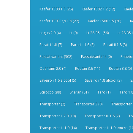
Kaefer 1300 1.3 (25)
Kaefer 1302 1.2 (12)
Kaefe
Kaefer 1303 ls,s 1.6 (22)
Kaefer 1500 1.5 (20)
K
Logus 2.0 (4)
Lt (0)
Lt 28-35 i (56)
Lt 28-35 i
Parati i 1.8 (7)
Parati ii 1.6 (3)
Parati ii 1.8 (3)
Passat variant (308)
Passat/santana (0)
Phaeton
Quantum 2.0 (4)
Routan 3.6 (11)
Routan 3.8 (5)
Saveiro i 1.6 álcool (5)
Saveiro i 1.8 álcool (3)
S
Scirocco (99)
Sharan (81)
Taro (1)
Taro 1.8
Transporter (2)
Transporter 3 (0)
Transporter 
Transporter ii 2.0 (10)
Transporter iii 1.6 (7)
Tr
Transporter iii 1.9 (14)
Transporter iii 1.9 syncro (1