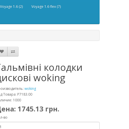
Voyage 1.6 (2)
Voyage 1.6 flex (7)
Гальмівні колодки
дискові woking
роизводитель:
woking
д Товара: P7183.00
личие: 1000
Цена:
1745.13
грн.
л-во