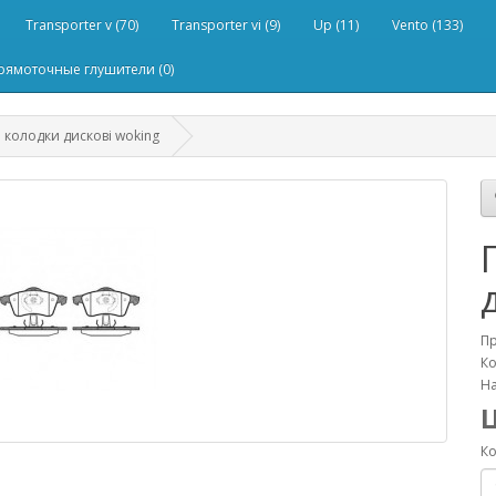
Transporter v (70)
Transporter vi (9)
Up (11)
Vento (133)
рямоточные глушители (0)
і колодки дискові woking
П
Ко
На
Ко