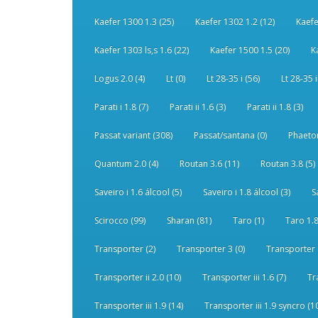
Kaefer 1300 1.3 (25)
Kaefer 1302 1.2 (12)
Kaefe
Kaefer 1303 ls,s 1.6 (22)
Kaefer 1500 1.5 (20)
K
Logus 2.0 (4)
Lt (0)
Lt 28-35 i (56)
Lt 28-35 i
Parati i 1.8 (7)
Parati ii 1.6 (3)
Parati ii 1.8 (3)
Passat variant (308)
Passat/santana (0)
Phaeton
Quantum 2.0 (4)
Routan 3.6 (11)
Routan 3.8 (5)
Saveiro i 1.6 álcool (5)
Saveiro i 1.8 álcool (3)
S
Scirocco (99)
Sharan (81)
Taro (1)
Taro 1.8
Transporter (2)
Transporter 3 (0)
Transporter 
Transporter ii 2.0 (10)
Transporter iii 1.6 (7)
Tr
Transporter iii 1.9 (14)
Transporter iii 1.9 syncro (1