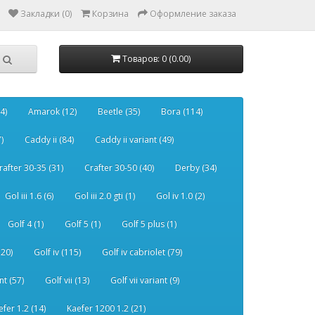
Закладки (0)
Корзина
Оформление заказа
Товаров: 0 (0.00)
4)
Amarok (12)
Beetle (35)
Bora (114)
)
Caddy ii (84)
Caddy ii variant (49)
rafter 30-35 (31)
Crafter 30-50 (40)
Derby (34)
Gol iii 1.6 (6)
Gol iii 2.0 gti (1)
Gol iv 1.0 (2)
Golf 4 (1)
Golf 5 (1)
Golf 5 plus (1)
120)
Golf iv (115)
Golf iv cabriolet (79)
nt (57)
Golf vii (13)
Golf vii variant (9)
efer 1.2 (14)
Kaefer 1200 1.2 (21)