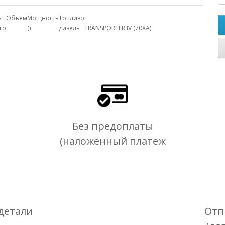
ь
Объем
Мощность
Топливо
cro
()
дизель
TRANSPORTER IV (70XA)
Без предоплаты
(наложенный платеж
детали
Отп