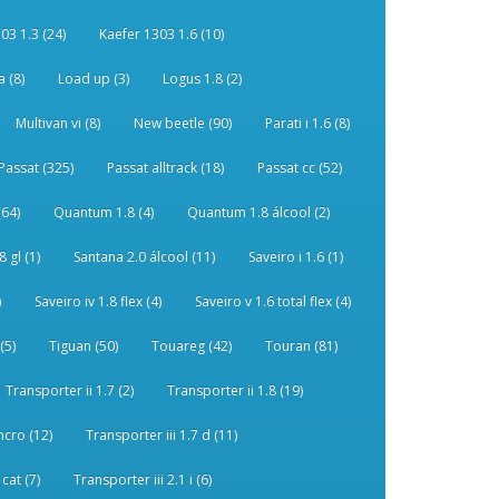
03 1.3 (24)
Kaefer 1303 1.6 (10)
 (8)
Load up (3)
Logus 1.8 (2)
Multivan vi (8)
New beetle (90)
Parati i 1.6 (8)
Passat (325)
Passat alltrack (18)
Passat cc (52)
(64)
Quantum 1.8 (4)
Quantum 1.8 álcool (2)
 gl (1)
Santana 2.0 álcool (11)
Saveiro i 1.6 (1)
)
Saveiro iv 1.8 flex (4)
Saveiro v 1.6 total flex (4)
(5)
Tiguan (50)
Touareg (42)
Touran (81)
Transporter ii 1.7 (2)
Transporter ii 1.8 (19)
ncro (12)
Transporter iii 1.7 d (11)
 cat (7)
Transporter iii 2.1 i (6)