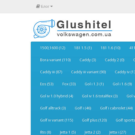
Блог
1500,1600 (12)
181 1.5 (1)
181 1.6 (10)
411
Bora variant (110)
Caddy (3)
Caddy 2 (0)
C
Caddy iii (87)
Caddy iii variant (90)
Caddy iv (1
Eos (53)
Fox (33)
Gol i 1.3 (1)
Gol i 1.6 (9)
Gol iv 1.0 hybrid (4)
Gol iv 1.6 totalflex (3)
Gol v
Golf alltrack (3)
Golf i (46)
Golf i cabriolet (44)
Golf iv variant (115)
Golf plus (120)
Golf sports
Iltis (8)
Jetta 1 (5)
Jetta 2 (2)
Jetta i (27)