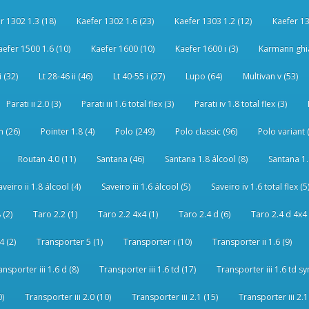
r 1302 1.3 (18)
Kaefer 1302 1.6 (23)
Kaefer 1303 1.2 (12)
Kaefer 13
aefer 1500 1.6 (10)
Kaefer 1600 (10)
Kaefer 1600 i (3)
Karmann ghia
i (32)
Lt 28-46 ii (46)
Lt 40-55 i (27)
Lupo (64)
Multivan v (53)
Parati ii 2.0 (3)
Parati iii 1.6 total flex (3)
Parati iv 1.8 total flex (3)
 (26)
Pointer 1.8 (4)
Polo (249)
Polo classic (96)
Polo variant 
Routan 4.0 (11)
Santana (46)
Santana 1.8 álcool (8)
Santana 1.8
aveiro ii 1.8 álcool (4)
Saveiro iii 1.6 álcool (5)
Saveiro iv 1.6 total flex (5
 (2)
Taro 2.2 (1)
Taro 2.2 4x4 (1)
Taro 2.4 d (6)
Taro 2.4 d 4x4 
4 (2)
Transporter 5 (1)
Transporter i (10)
Transporter ii 1.6 (9)
ansporter iii 1.6 d (8)
Transporter iii 1.6 td (17)
Transporter iii 1.6 td sy
0)
Transporter iii 2.0 (10)
Transporter iii 2.1 (15)
Transporter iii 2.1