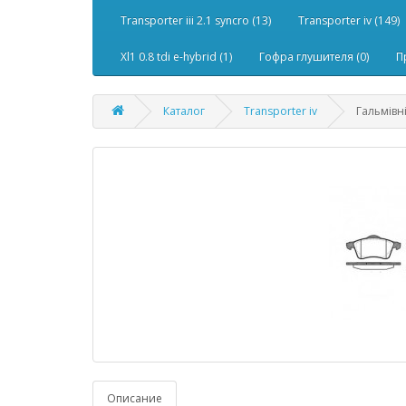
Transporter iii 2.1 syncro (13)
Transporter iv (149)
Xl1 0.8 tdi e-hybrid (1)
Гофра глушителя (0)
П
Каталог
Transporter iv
Гальмівн
Описание