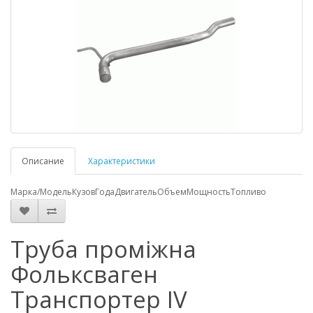
Описание
Характеристики
Марка/Модель
Кузов
Года
Двигатель
Объем
Мощность
Топливо
Труба проміжна
Фольксваген
Транспортер IV