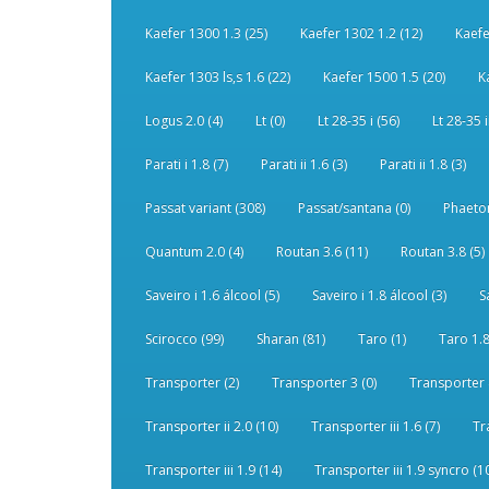
Kaefer 1300 1.3 (25)
Kaefer 1302 1.2 (12)
Kaefe
Kaefer 1303 ls,s 1.6 (22)
Kaefer 1500 1.5 (20)
K
Logus 2.0 (4)
Lt (0)
Lt 28-35 i (56)
Lt 28-35 i
Parati i 1.8 (7)
Parati ii 1.6 (3)
Parati ii 1.8 (3)
Passat variant (308)
Passat/santana (0)
Phaeton
Quantum 2.0 (4)
Routan 3.6 (11)
Routan 3.8 (5)
Saveiro i 1.6 álcool (5)
Saveiro i 1.8 álcool (3)
S
Scirocco (99)
Sharan (81)
Taro (1)
Taro 1.8
Transporter (2)
Transporter 3 (0)
Transporter 
Transporter ii 2.0 (10)
Transporter iii 1.6 (7)
Tr
Transporter iii 1.9 (14)
Transporter iii 1.9 syncro (1