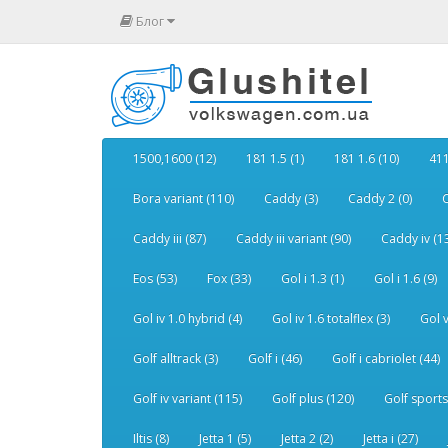
Блог
1500,1600 (12)
181 1.5 (1)
181 1.6 (10)
411
Bora variant (110)
Caddy (3)
Caddy 2 (0)
C
Caddy iii (87)
Caddy iii variant (90)
Caddy iv (1
Eos (53)
Fox (33)
Gol i 1.3 (1)
Gol i 1.6 (9)
Gol iv 1.0 hybrid (4)
Gol iv 1.6 totalflex (3)
Gol v
Golf alltrack (3)
Golf i (46)
Golf i cabriolet (44)
Golf iv variant (115)
Golf plus (120)
Golf sports
Iltis (8)
Jetta 1 (5)
Jetta 2 (2)
Jetta i (27)