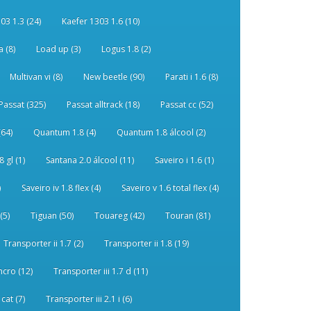
03 1.3 (24)
Kaefer 1303 1.6 (10)
 (8)
Load up (3)
Logus 1.8 (2)
Multivan vi (8)
New beetle (90)
Parati i 1.6 (8)
Passat (325)
Passat alltrack (18)
Passat cc (52)
(64)
Quantum 1.8 (4)
Quantum 1.8 álcool (2)
 gl (1)
Santana 2.0 álcool (11)
Saveiro i 1.6 (1)
)
Saveiro iv 1.8 flex (4)
Saveiro v 1.6 total flex (4)
(5)
Tiguan (50)
Touareg (42)
Touran (81)
Transporter ii 1.7 (2)
Transporter ii 1.8 (19)
ncro (12)
Transporter iii 1.7 d (11)
 cat (7)
Transporter iii 2.1 i (6)