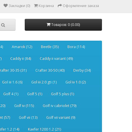
Закладки (0)
Корзина
Оформление заказа
Товаров: 0 (0.00)
4)
Amarok (12)
Beetle (35)
Bora (114)
)
Caddy ii (84)
Caddy ii variant (49)
rafter 30-35 (31)
Crafter 30-50 (40)
Derby (34)
Gol iii 1.6 (6)
Gol iii 2.0 gti (1)
Gol iv 1.0 (2)
Golf 4 (1)
Golf 5 (1)
Golf 5 plus (1)
120)
Golf iv (115)
Golf iv cabriolet (79)
nt (57)
Golf vii (13)
Golf vii variant (9)
efer 1.2 (14)
Kaefer 1200 1.2 (21)