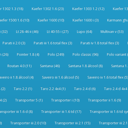
r 1302 1.3 (18)
Kaefer 1302 1.6 (23)
Kaefer 1303 1.2 (12)
Kaefer 13
aefer 1500 1.6 (10)
Kaefer 1600 (10)
Kaefer 1600 i (3)
Karmann ghia
i (32)
Lt 28-46 ii (46)
Lt 40-55 i (27)
Lupo (64)
Multivan v (53)
Parati ii 2.0 (3)
Parati iii 1.6 total flex (3)
Parati iv 1.8 total flex (3)
 (26)
Pointer 1.8 (4)
Polo (249)
Polo classic (96)
Polo variant 
Routan 4.0 (11)
Santana (46)
Santana 1.8 álcool (8)
Santana 1.8
aveiro ii 1.8 álcool (4)
Saveiro iii 1.6 álcool (5)
Saveiro iv 1.6 total flex (5
 (2)
Taro 2.2 (1)
Taro 2.2 4x4 (1)
Taro 2.4 d (6)
Taro 2.4 d 4x4 
4 (2)
Transporter 5 (1)
Transporter i (10)
Transporter ii 1.6 (9)
ansporter iii 1.6 d (8)
Transporter iii 1.6 td (17)
Transporter iii 1.6 td sy
0)
Transporter iii 2.0 (10)
Transporter iii 2.1 (15)
Transporter iii 2.1