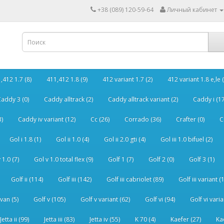
+38 (089) 120-59-64
Личный кабинет
,412 1.7 (8)
411,412 1.8 (9)
412 variant 1.7 (2)
412 variant 1.8 e,le (
addy 3 (0)
Caddy alltrack (2)
Caddy alltrack variant (2)
Caddy i (17
3)
Caddy iv variant (12)
Cc (26)
Corrado (36)
Crafter (0)
C
Gol i 1.8 (1)
Gol ii 1.0 (4)
Gol ii 2.0 gti (4)
Gol iii 1.0 bifuel (2)
 1.0 (7)
Gol v 1.0 total flex (9)
Golf 1 (7)
Golf 2 (0)
Golf 3 (1)
Golf ii (114)
Golf iii (142)
Golf iii cabriolet (89)
Golf iii variant (
van (5)
Golf v (105)
Golf v variant (62)
Golf vi (94)
Golf vi varia
Jetta ii (99)
Jetta iii (83)
Jetta iv (55)
K 70 (4)
Kaefer (27)
Ka