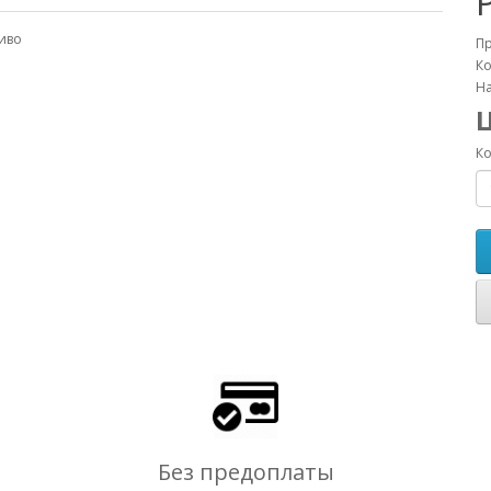
иво
П
Ко
На
Ко
Без предоплаты