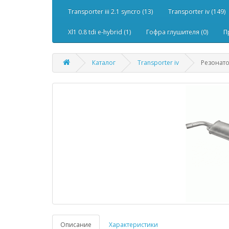
Transporter iii 2.1 syncro (13)
Transporter iv (149)
Xl1 0.8 tdi e-hybrid (1)
Гофра глушителя (0)
П
Каталог
Transporter iv
Резонато
Описание
Характеристики