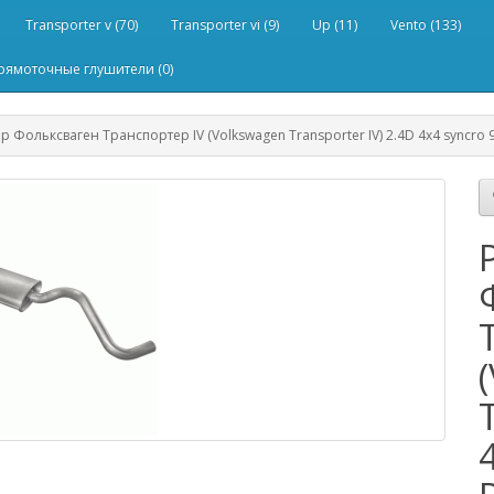
Transporter v (70)
Transporter vi (9)
Up (11)
Vento (133)
рямоточные глушители (0)
р Фольксваген Транспортер IV (Volkswagen Transporter IV) 2.4D 4x4 syncro 9