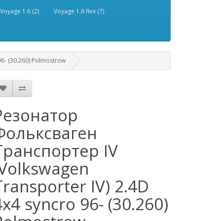
Voyage 1.6 (2)
Voyage 1.6 flex (7)
6- (30.260) Polmostrow
Резонатор
Фольксваген
Транспортер IV
(Volkswagen
Transporter IV) 2.4D
4x4 syncro 96- (30.260)