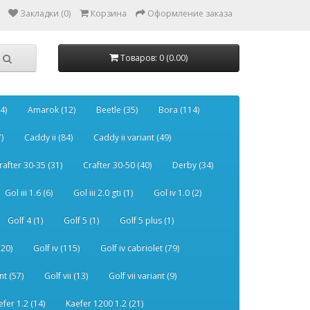
Закладки (0)
Корзина
Оформление заказа
Товаров: 0 (0.00)
4)
Amarok (12)
Beetle (35)
Bora (114)
)
Caddy ii (84)
Caddy ii variant (49)
rafter 30-35 (31)
Crafter 30-50 (40)
Derby (34)
Gol iii 1.6 (6)
Gol iii 2.0 gti (1)
Gol iv 1.0 (2)
Golf 4 (1)
Golf 5 (1)
Golf 5 plus (1)
120)
Golf iv (115)
Golf iv cabriolet (79)
nt (57)
Golf vii (13)
Golf vii variant (9)
efer 1.2 (14)
Kaefer 1200 1.2 (21)