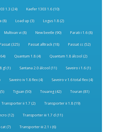
03 1.3 (24)
Kaefer 1303 1.6 (10)
 (8)
Load up (3)
Logus 1.8 (2)
Multivan vi (8)
New beetle (90)
Parati i 1.6 (8)
Passat (325)
Passat alltrack (18)
Passat cc (52)
(64)
Quantum 1.8 (4)
Quantum 1.8 álcool (2)
 gl (1)
Santana 2.0 álcool (11)
Saveiro i 1.6 (1)
)
Saveiro iv 1.8 flex (4)
Saveiro v 1.6 total flex (4)
(5)
Tiguan (50)
Touareg (42)
Touran (81)
Transporter ii 1.7 (2)
Transporter ii 1.8 (19)
ncro (12)
Transporter iii 1.7 d (11)
 cat (7)
Transporter iii 2.1 i (6)