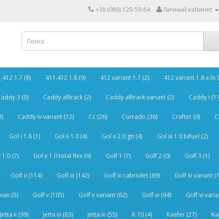
+38 (089) 120-59-64
Личный кабинет
,412 1.7 (8)
411,412 1.8 (9)
412 variant 1.7 (2)
412 variant 1.8 e,le (
addy 3 (0)
Caddy alltrack (2)
Caddy alltrack variant (2)
Caddy i (17
3)
Caddy iv variant (12)
Cc (26)
Corrado (36)
Crafter (0)
C
Gol i 1.8 (1)
Gol ii 1.0 (4)
Gol ii 2.0 gti (4)
Gol iii 1.0 bifuel (2)
 1.0 (7)
Gol v 1.0 total flex (9)
Golf 1 (7)
Golf 2 (0)
Golf 3 (1)
Golf ii (114)
Golf iii (142)
Golf iii cabriolet (89)
Golf iii variant (
van (5)
Golf v (105)
Golf v variant (62)
Golf vi (94)
Golf vi varia
Jetta ii (99)
Jetta iii (83)
Jetta iv (55)
K 70 (4)
Kaefer (27)
Ka