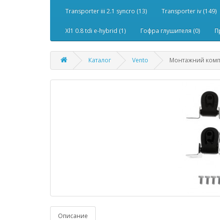
Transporter iii 2.1 syncro (13)
Transporter iv (149)
Xl1 0.8 tdi e-hybrid (1)
Гофра глушителя (0)
П
Каталог
Vento
Монтажний компл
Описание