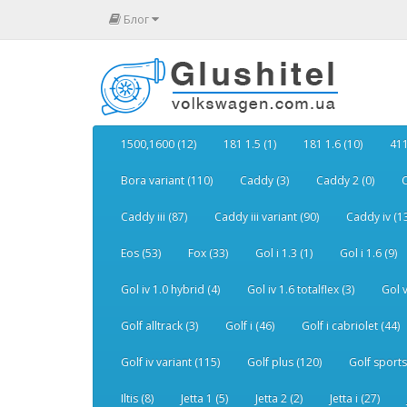
Блог
1500,1600 (12)
181 1.5 (1)
181 1.6 (10)
411
Bora variant (110)
Caddy (3)
Caddy 2 (0)
C
Caddy iii (87)
Caddy iii variant (90)
Caddy iv (1
Eos (53)
Fox (33)
Gol i 1.3 (1)
Gol i 1.6 (9)
Gol iv 1.0 hybrid (4)
Gol iv 1.6 totalflex (3)
Gol v
Golf alltrack (3)
Golf i (46)
Golf i cabriolet (44)
Golf iv variant (115)
Golf plus (120)
Golf sports
Iltis (8)
Jetta 1 (5)
Jetta 2 (2)
Jetta i (27)