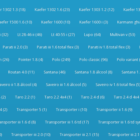
r 1302 1.3 (18)
Kaefer 1302 1.6 (23)
Kaefer 1303 1.2 (12)
Kaefer 13
aefer 1500 1.6 (10)
Kaefer 1600 (10)
Kaefer 1600 i (3)
Karmann ghia
i (32)
Lt 28-46 ii (46)
Lt 40-55 i (27)
Lupo (64)
Multivan v (53)
Parati ii 2.0 (3)
Parati iii 1.6 total flex (3)
Parati iv 1.8 total flex (3)
 (26)
Pointer 1.8 (4)
Polo (249)
Polo classic (96)
Polo variant 
Routan 4.0 (11)
Santana (46)
Santana 1.8 álcool (8)
Santana 1.8
aveiro ii 1.8 álcool (4)
Saveiro iii 1.6 álcool (5)
Saveiro iv 1.6 total flex (5
 (2)
Taro 2.2 (1)
Taro 2.2 4x4 (1)
Taro 2.4 d (6)
Taro 2.4 d 4x4 
4 (2)
Transporter 5 (1)
Transporter i (10)
Transporter ii 1.6 (9)
ansporter iii 1.6 d (8)
Transporter iii 1.6 td (17)
Transporter iii 1.6 td sy
0)
Transporter iii 2.0 (10)
Transporter iii 2.1 (15)
Transporter iii 2.1