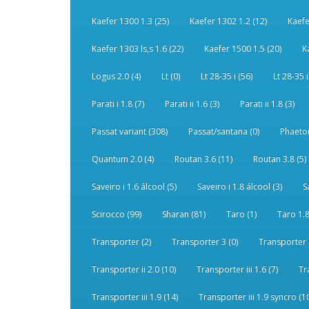
Kaefer 1300 1.3 (25)
Kaefer 1302 1.2 (12)
Kaefe
Kaefer 1303 ls,s 1.6 (22)
Kaefer 1500 1.5 (20)
K
Logus 2.0 (4)
Lt (0)
Lt 28-35 i (56)
Lt 28-35 i
Parati i 1.8 (7)
Parati ii 1.6 (3)
Parati ii 1.8 (3)
Passat variant (308)
Passat/santana (0)
Phaeton
Quantum 2.0 (4)
Routan 3.6 (11)
Routan 3.8 (5)
Saveiro i 1.6 álcool (5)
Saveiro i 1.8 álcool (3)
S
Scirocco (99)
Sharan (81)
Taro (1)
Taro 1.8
Transporter (2)
Transporter 3 (0)
Transporter 
Transporter ii 2.0 (10)
Transporter iii 1.6 (7)
Tr
Transporter iii 1.9 (14)
Transporter iii 1.9 syncro (1