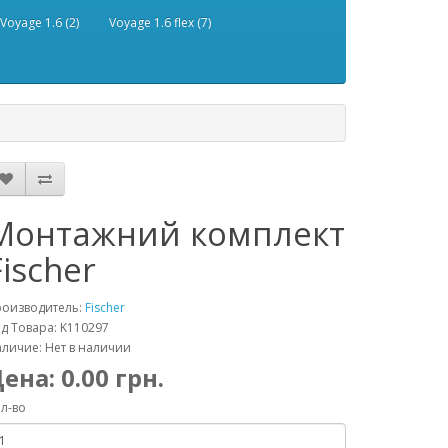
Voyage 1.6 (2)
Voyage 1.6 flex (7)
Монтажний комплект
Fischer
роизводитель:
Fischer
д Товара: K110297
личие: Нет в наличии
Цена:
0.00
грн.
л-во