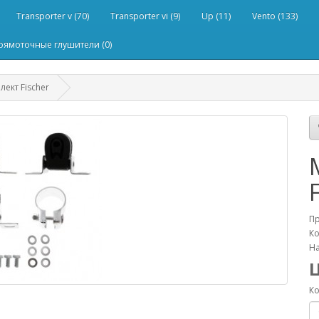
Transporter v (70)
Transporter vi (9)
Up (11)
Vento (133)
рямоточные глушители (0)
ект Fischer
П
Ко
На
Ко